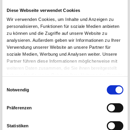
Beinpflege
(1)
Berührung
(1)
Diese Webseite verwendet Cookies
Besinnlichkeit
(1)
Wir verwenden Cookies, um Inhalte und Anzeigen zu
Bewusstheit
(1)
personalisieren, Funktionen für soziale Medien anbieten
Bewusstsein
(2)
zu können und die Zugriffe auf unsere Website zu
Beziehung
(5)
analysieren. Außerdem geben wir Informationen zu Ihrer
Bhagavad Gita
(2)
Verwendung unserer Website an unsere Partner für
Blut
(1)
soziale Medien, Werbung und Analysen weiter. Unsere
Body-Positivity
(3)
Partner führen diese Informationen möglicherweise mit
Bodyshame
(2)
weiteren Daten zusammen, die Sie ihnen bereitgestellt
Chakra
(6)
haben oder die sie im Rahmen Ihrer Nutzung der Dienste
Chinesische Astrologie
(1)
gesammelt haben.
Einwilligungsauswahl
Chinesisches Horoskop
(1)
Notwendig
Containment
(1)
Darm
(2)
Dehnen
(7)
Präferenzen
Denken
(11)
Der nach unten schauende Hund
(2)
Statistiken
Detox
(5)