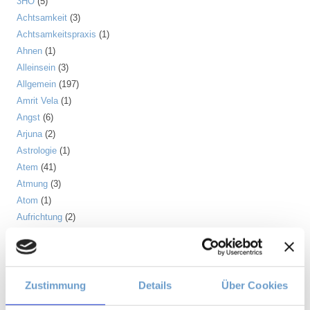
3HO
(5)
Achtsamkeit
(3)
Achtsamkeitspraxis
(1)
Ahnen
(1)
Alleinsein
(3)
Allgemein
(197)
Amrit Vela
(1)
Angst
(6)
Arjuna
(2)
Astrologie
(1)
Atem
(41)
Atmung
(3)
Atom
(1)
Aufrichtung
(2)
Aura
(2)
Autonomes Nervensystem
(2)
Ayurveda
(6)
Balance
(5)
Zustimmung
Details
Über Cookies
Beinmuskulatur
(1)