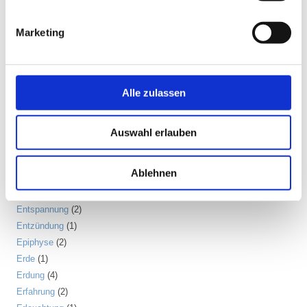
Disziplin
(1)
Dosha
(1)
Marketing
Drittes Auge
(1)
Dunkle Jahreszeit
(11)
Ego
(1)
Alle zulassen
Ehrerbietung
(2)
Eigenständigkeit
(4)
Einsamkeit
(3)
Auswahl erlauben
Emotion
(6)
Energiebewusstsein
(2)
Ablehnen
Energiekörper
(2)
Entgiftung
(5)
Entspannung
(2)
Entzündung
(1)
Epiphyse
(2)
Erde
(1)
Erdung
(4)
Erfahrung
(2)