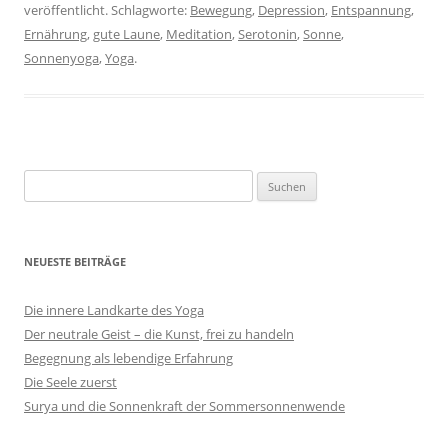
veröffentlicht. Schlagworte:
Bewegung
,
Depression
,
Entspannung
,
Ernährung
,
gute Laune
,
Meditation
,
Serotonin
,
Sonne
,
Sonnenyoga
,
Yoga
.
Suchen
nach:
NEUESTE BEITRÄGE
Die innere Landkarte des Yoga
Der neutrale Geist – die Kunst, frei zu handeln
Begegnung als lebendige Erfahrung
Die Seele zuerst
Surya und die Sonnenkraft der Sommersonnenwende