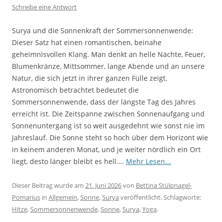
Schreibe eine Antwort
Surya und die Sonnenkraft der Sommersonnenwende:
Dieser Satz hat einen romantischen, beinahe
geheimnisvollen Klang. Man denkt an helle Nächte, Feuer,
Blumenkränze, Mittsommer, lange Abende und an unsere
Natur, die sich jetzt in ihrer ganzen Fülle zeigt.
Astronomisch betrachtet bedeutet die
Sommersonnenwende, dass der längste Tag des Jahres
erreicht ist. Die Zeitspanne zwischen Sonnenaufgang und
Sonnenuntergang ist so weit ausgedehnt wie sonst nie im
Jahreslauf. Die Sonne steht so hoch über dem Horizont wie
in keinem anderen Monat, und je weiter nördlich ein Ort
liegt, desto länger bleibt es hell.…
Mehr Lesen...
Dieser Beitrag wurde am
21. Juni 2026
von
Bettina Stülpnagel-
Pomarius
in
Allgemein
,
Sonne
,
Surya
veröffentlicht. Schlagworte:
Hitze
,
Sommersonnenwende
,
Sonne
,
Surya
,
Yoga
.