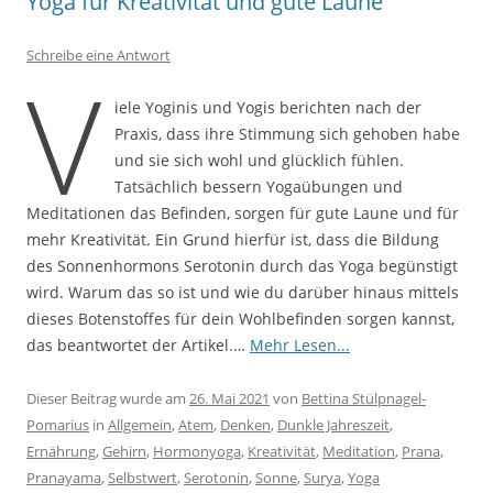
Yoga für Kreativität und gute Laune
Schreibe eine Antwort
V
iele Yoginis und Yogis berichten nach der
Praxis, dass ihre Stimmung sich gehoben habe
und sie sich wohl und glücklich fühlen.
Tatsächlich bessern Yogaübungen und
Meditationen das Befinden, sorgen für gute Laune und für
mehr Kreativität. Ein Grund hierfür ist, dass die Bildung
des Sonnenhormons Serotonin durch das Yoga begünstigt
wird. Warum das so ist und wie du darüber hinaus mittels
dieses Botenstoffes für dein Wohlbefinden sorgen kannst,
das beantwortet der Artikel.…
Mehr Lesen...
Dieser Beitrag wurde am
26. Mai 2021
von
Bettina Stülpnagel-
Pomarius
in
Allgemein
,
Atem
,
Denken
,
Dunkle Jahreszeit
,
Ernährung
,
Gehirn
,
Hormonyoga
,
Kreativität
,
Meditation
,
Prana
,
Pranayama
,
Selbstwert
,
Serotonin
,
Sonne
,
Surya
,
Yoga