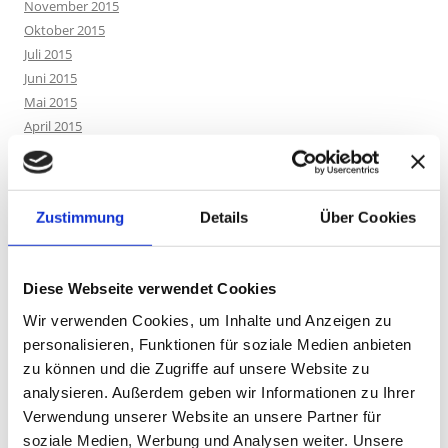
November 2015
Oktober 2015
Juli 2015
Juni 2015
Mai 2015
April 2015
März 2015
Dezember 2014
Oktober 2014
Zustimmung
Details
Über Cookies
September 2014
Mai 2014
März 2014
Diese Webseite verwendet Cookies
Februar 2014
Januar 2014
Wir verwenden Cookies, um Inhalte und Anzeigen zu
Oktober 2013
personalisieren, Funktionen für soziale Medien anbieten
zu können und die Zugriffe auf unsere Website zu
analysieren. Außerdem geben wir Informationen zu Ihrer
KATEGORIEN
Verwendung unserer Website an unsere Partner für
soziale Medien, Werbung und Analysen weiter. Unsere