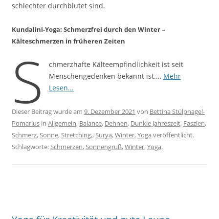
schlechter durchblutet sind.
Kundalini-Yoga: Schmerzfrei durch den Winter –
Kälteschmerzen in früheren Zeiten
S
chmerzhafte Kälteempfindlichkeit ist seit
Menschengedenken bekannt ist.…
Mehr
Lesen...
Dieser Beitrag wurde am
9. Dezember 2021
von
Bettina Stülpnagel-
Pomarius
in
Allgemein
,
Balance
,
Dehnen
,
Dunkle Jahreszeit
,
Faszien
,
Schmerz
,
Sonne
,
Stretching,
,
Surya
,
Winter
,
Yoga
veröffentlicht.
Schlagworte:
Schmerzen
,
Sonnengruß
,
Winter
,
Yoga
.