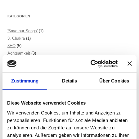
KATEGORIEN
'Save our Songs'
(1)
3. Chakra
(1)
3HO
(5)
Achtsamkeit
(3)
Achtsamkeitspraxis
(1)
Ahnen
(1)
Alleinsein
(3)
Zustimmung
Details
Über Cookies
Allgemein
(197)
Amrit Vela
(1)
Angst
(6)
Diese Webseite verwendet Cookies
Arjuna
(2)
Wir verwenden Cookies, um Inhalte und Anzeigen zu
Astrologie
(1)
personalisieren, Funktionen für soziale Medien anbieten
Atem
(41)
zu können und die Zugriffe auf unsere Website zu
Atmung
(3)
analysieren. Außerdem geben wir Informationen zu Ihrer
Atom
(1)