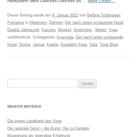
Heilsystem zieht Gleiches Gleiches an.…
Mehr Lesen...
Dieser Beitrag wurde am
9. Januar 2022
von
Bettina Stülpnagel-
Pomarius
in
Allgemein
,
Dehnen
,
Der nach unten schauende Hund
,
Dunkle Jahreszeit
,
Faszien
,
Muskel
,
Stretching,
,
Winter
,
Yoga
veröffentlicht. Schlagworte:
Ayurveda
,
Der nach unten schauende
Hund
,
Dosha
,
Januar
,
Kapha
,
Kundalini Yoga
,
Vata
,
Yoga Blog
.
Suchen
nach:
NEUESTE BEITRÄGE
Die innere Landkarte des Yoga
Der neutrale Geist – die Kunst, frei zu handeln
Begegnung als lebendige Erfahrung