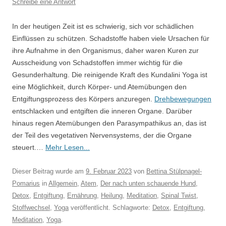
Schreibe eine Antwort
In der heutigen Zeit ist es schwierig, sich vor schädlichen
Einflüssen zu schützen. Schadstoffe haben viele Ursachen für
ihre Aufnahme in den Organismus, daher waren Kuren zur
Ausscheidung von Schadstoffen immer wichtig für die
Gesunderhaltung. Die reinigende Kraft des Kundalini Yoga ist
eine Möglichkeit, durch Körper- und Atemübungen den
Entgiftungsprozess des Körpers anzuregen.
Drehbewegungen
entschlacken und entgiften die inneren Organe. Darüber
hinaus regen Atemübungen den Parasympathikus an, das ist
der Teil des vegetativen Nervensystems, der die Organe
steuert.…
Mehr Lesen...
Dieser Beitrag wurde am
9. Februar 2023
von
Bettina Stülpnagel-
Pomarius
in
Allgemein
,
Atem
,
Der nach unten schauende Hund
,
Detox
,
Entgiftung
,
Ernährung
,
Heilung
,
Meditation
,
Spinal Twist
,
Stoffwechsel
,
Yoga
veröffentlicht. Schlagworte:
Detox
,
Entgiftung
,
Meditation
,
Yoga
.