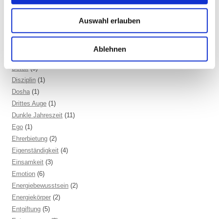
Containment
(1)
Auswahl erlauben
Darm
(2)
Dehnen
(7)
Denken
(11)
Ablehnen
Der nach unten schauende Hund
(2)
Detox
(5)
Disziplin
(1)
Dosha
(1)
Drittes Auge
(1)
Dunkle Jahreszeit
(11)
Ego
(1)
Ehrerbietung
(2)
Eigenständigkeit
(4)
Einsamkeit
(3)
Emotion
(6)
Energiebewusstsein
(2)
Energiekörper
(2)
Entgiftung
(5)