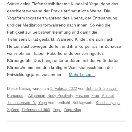
Stärke deine Tiefensensibilität mit Kundalini Yoga, denn das
geschieht während der Praxis auf natürliche Weise. Die
Yogaform fokussiert während des Übens, der Entspannung
und der Meditation fortwährend nach innen. So wird die
Fähigkeit zur Selbstwahrnehmung und damit die
Tiefensensibilität gestärkt. Während Kinder, die sich nach
Herzenslust bewegen dürfen und ihre Körper als ihr Zuhause
wahrnehmen, haben Pubertierende ein verringertes
Körpergefühl. Das hängt unter anderem mit der veränderten
Körperchemie und den kräftigen Wachstumsschüben der
Entwicklungsjahre zusammen.…
Mehr Lesen...
Dieser Beitrag wurde am
1. Februar 2022
von
Bettina Stülpnagel-
Pomarius
in
Allgemein
,
Body-Positivity
,
Faszien
,
Frau
,
Muskel
,
Tiefensensibilität
,
Yoga
veröffentlicht. Schlagworte:
Kundaliniyoga
,
Spüren
,
Tiefensensibilität
,
Yoga
,
Yoga Blog
.