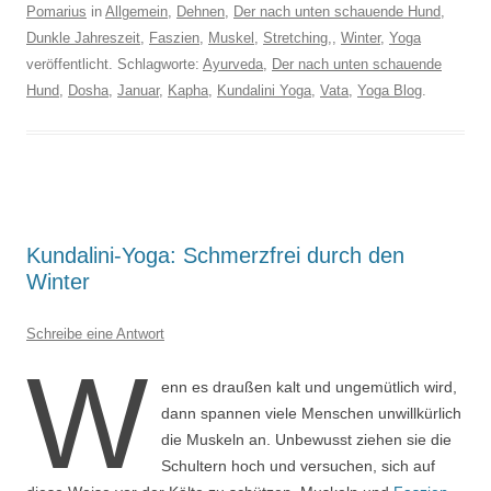
Pomarius
in
Allgemein
,
Dehnen
,
Der nach unten schauende Hund
,
Dunkle Jahreszeit
,
Faszien
,
Muskel
,
Stretching,
,
Winter
,
Yoga
veröffentlicht. Schlagworte:
Ayurveda
,
Der nach unten schauende
Hund
,
Dosha
,
Januar
,
Kapha
,
Kundalini Yoga
,
Vata
,
Yoga Blog
.
Kundalini-Yoga: Schmerzfrei durch den
Winter
Schreibe eine Antwort
W
enn es draußen kalt und ungemütlich wird,
dann spannen viele Menschen unwillkürlich
die Muskeln an. Unbewusst ziehen sie die
Schultern hoch und versuchen, sich auf