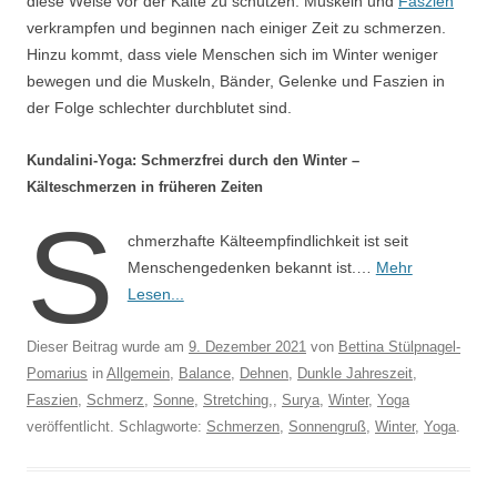
diese Weise vor der Kälte zu schützen. Muskeln und
Faszien
verkrampfen und beginnen nach einiger Zeit zu schmerzen.
Hinzu kommt, dass viele Menschen sich im Winter weniger
bewegen und die Muskeln, Bänder, Gelenke und Faszien in
der Folge schlechter durchblutet sind.
Kundalini-Yoga: Schmerzfrei durch den Winter –
Kälteschmerzen in früheren Zeiten
S
chmerzhafte Kälteempfindlichkeit ist seit
Menschengedenken bekannt ist.…
Mehr
Lesen...
Dieser Beitrag wurde am
9. Dezember 2021
von
Bettina Stülpnagel-
Pomarius
in
Allgemein
,
Balance
,
Dehnen
,
Dunkle Jahreszeit
,
Faszien
,
Schmerz
,
Sonne
,
Stretching,
,
Surya
,
Winter
,
Yoga
veröffentlicht. Schlagworte:
Schmerzen
,
Sonnengruß
,
Winter
,
Yoga
.