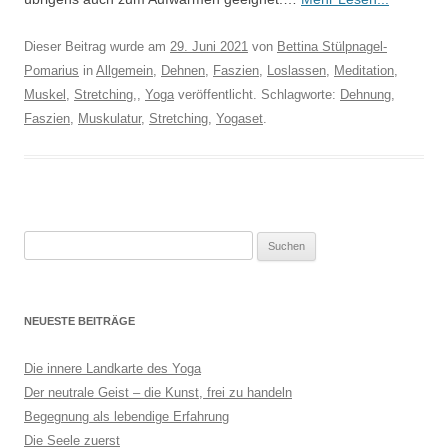
Dieser Beitrag wurde am
29. Juni 2021
von
Bettina Stülpnagel-
Pomarius
in
Allgemein
,
Dehnen
,
Faszien
,
Loslassen
,
Meditation
,
Muskel
,
Stretching,
,
Yoga
veröffentlicht. Schlagworte:
Dehnung
,
Faszien
,
Muskulatur
,
Stretching
,
Yogaset
.
Suchen
nach:
NEUESTE BEITRÄGE
Die innere Landkarte des Yoga
Der neutrale Geist – die Kunst, frei zu handeln
Begegnung als lebendige Erfahrung
Die Seele zuerst