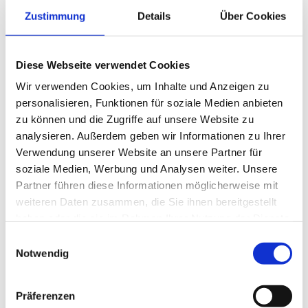
Juli 2018
Zustimmung
Details
Über Cookies
Juni 2018
Mai 2018
April 2018
Diese Webseite verwendet Cookies
März 2018
Wir verwenden Cookies, um Inhalte und Anzeigen zu
Februar 2018
personalisieren, Funktionen für soziale Medien anbieten
Januar 2018
zu können und die Zugriffe auf unsere Website zu
Dezember 2017
analysieren. Außerdem geben wir Informationen zu Ihrer
November 2017
Verwendung unserer Website an unsere Partner für
September 2017
soziale Medien, Werbung und Analysen weiter. Unsere
August 2017
Partner führen diese Informationen möglicherweise mit
Juni 2017
weiteren Daten zusammen, die Sie ihnen bereitgestellt
Mai 2017
haben oder die sie im Rahmen Ihrer Nutzung der Dienste
April 2017
gesammelt haben.
Februar 2017
Einwilligungsauswahl
Notwendig
Dezember 2016
Juli 2016
Juni 2016
Präferenzen
Mai 2016