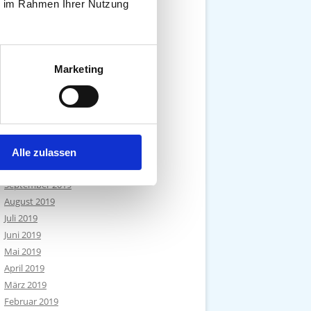
Januar 2021
ie im Rahmen Ihrer Nutzung
Dezember 2020
November 2020
Oktober 2020
September 2020
Marketing
August 2020
Juli 2020
April 2020
Januar 2020
Dezember 2019
Alle zulassen
November 2019
September 2019
August 2019
Juli 2019
Juni 2019
Mai 2019
April 2019
März 2019
Februar 2019