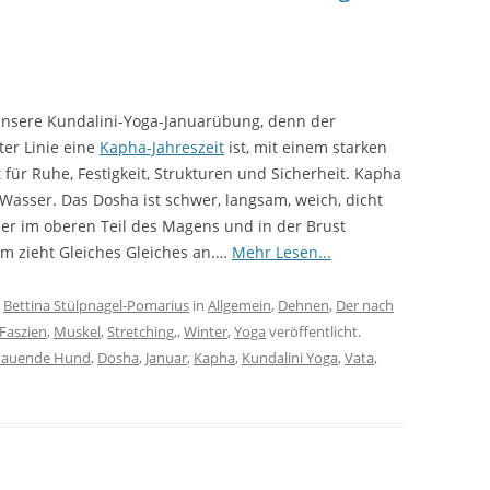
nsere Kundalini-Yoga-Januarübung, denn der
ter Linie eine
Kapha-Jahreszeit
ist, mit einem starken
 für Ruhe, Festigkeit, Strukturen und Sicherheit. Kapha
asser. Das Dosha ist schwer, langsam, weich, dicht
er im oberen Teil des Magens und in der Brust
tem zieht Gleiches Gleiches an.…
Mehr Lesen...
n
Bettina Stülpnagel-Pomarius
in
Allgemein
,
Dehnen
,
Der nach
Faszien
,
Muskel
,
Stretching,
,
Winter
,
Yoga
veröffentlicht.
chauende Hund
,
Dosha
,
Januar
,
Kapha
,
Kundalini Yoga
,
Vata
,