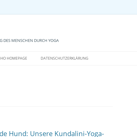
NG DES MENSCHEN DURCH YOGA
Zum
Inhalt
3HO HOMEPAGE
DATENSCHUTZERKLÄRUNG
springen
de Hund: Unsere Kundalini-Yoga-