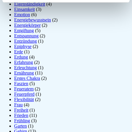
Eigenständigkeit
(4)
Einsamkeit
(3)
Emotion
(6)
Energiebewusstsein
(2)
Energiekörper
(2)
Entgiftung
(5)
Entspannung
(2)
Entzündung
(1)
Epiphyse
(2)
Erde
(1)
Erdung
(4)
Erfahrung
(2)
Erleuchtung
(1)
Ernährung
(11)
Erstes Chakra
(2)
Faszien
(5)
Feueratem
(2)
Feuerpferd
(1)
Flexibilität
(2)
Frau
(4)
Freiheit
(1)
Frieden
(11)
Frühling
(3)
Garten
(1)
Gehirn
(13)