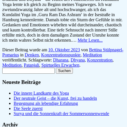
Yoga lernte ich gleich zu Beginn meines Yogaweges. Ich war
zweiundzwanzig Jahre alt und hochschwanger, als ich das
Kundalini Yoga im ‚Guru Ram Das Ashram‘ in der Isestraße in
Hamburg kennenlernte. Damals tobte ein Sturm der Gefühle in mir.
Gedanken und Emotionen wirbelten wild durcheinander, chaotisch
und kaum kontrollierbar. Eine tiefe Sehnsucht nach innerer Stille
erfüllte mich, doch in dem damaligen Zustand der Unruhe konnte
ich mein wahres Selbst nicht erkennen.…
Mehr Lesen...
Dieser Beitrag wurde am
10. Oktober 2023
von
Bettina Stülpnagel-
Pomarius
in
Denken
,
Konzentrationspunkte
,
Meditation
veröffentlicht. Schlagworte:
Dharana
,
Dhyana
,
Konzentration
,
Meditation
,
Patanjali
,
Spirtuelles Erwachen
.
Suchen
nach:
Neueste Beiträge
Die innere Landkarte des Yoga
Der neutrale Geist – die Kunst, frei zu handeln
Begegnung als lebendige Erfahrung
Die Seele zuerst
Surya und die Sonnenkraft der Sommersonnenwende
Archiv