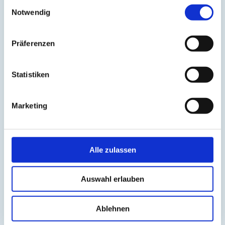
Einwilligungsauswahl
Beinpflege
(1)
Notwendig
Berührung
(1)
Besinnlichkeit
(1)
Bewusstheit
(1)
Bewusstsein
(2)
Präferenzen
Beziehung
(5)
Bhagavad Gita
(2)
Blut
(1)
Statistiken
Body-Positivity
(3)
Bodyshame
(2)
Chakra
(6)
Chinesische Astrologie
(1)
Marketing
Chinesisches Horoskop
(1)
Containment
(1)
Darm
(2)
Dehnen
(7)
Alle zulassen
Denken
(11)
Der nach unten schauende Hund
(2)
Detox
(5)
Disziplin
(1)
Auswahl erlauben
Dosha
(1)
Drittes Auge
(1)
Dunkle Jahreszeit
(11)
Ablehnen
Ego
(1)
Ehrerbietung
(2)