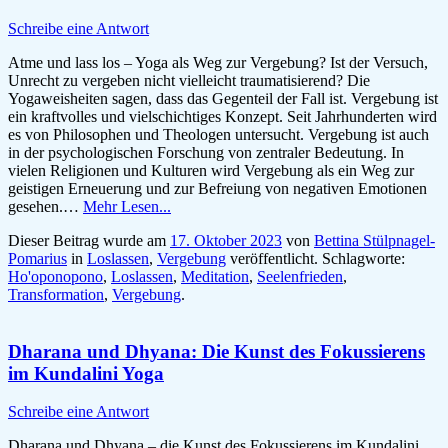
Schreibe eine Antwort
Atme und lass los – Yoga als Weg zur Vergebung? Ist der Versuch,
Unrecht zu vergeben nicht vielleicht traumatisierend? Die
Yogaweisheiten sagen, dass das Gegenteil der Fall ist. Vergebung ist
ein kraftvolles und vielschichtiges Konzept. Seit Jahrhunderten wird
es von Philosophen und Theologen untersucht. Vergebung ist auch
in der psychologischen Forschung von zentraler Bedeutung. In
vielen Religionen und Kulturen wird Vergebung als ein Weg zur
geistigen Erneuerung und zur Befreiung von negativen Emotionen
gesehen.…
Mehr Lesen...
Dieser Beitrag wurde am
17. Oktober 2023
von
Bettina Stülpnagel-
Pomarius
in
Loslassen
,
Vergebung
veröffentlicht. Schlagworte:
Ho'oponopono
,
Loslassen
,
Meditation
,
Seelenfrieden
,
Transformation
,
Vergebung
.
Dharana und Dhyana: Die Kunst des Fokussierens
im Kundalini Yoga
Schreibe eine Antwort
Dharana und Dhyana – die Kunst des Fokussierens im Kundalini