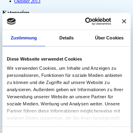
Oktober 2013
Kategorien
'Save our Songs'
(1)
3. Chakra
(1)
3HO
(5)
Zustimmung
Details
Über Cookies
Achtsamkeit
(3)
Achtsamkeitspraxis
(1)
Ahnen
(1)
Alleinsein
(3)
Diese Webseite verwendet Cookies
Allgemein
(197)
Amrit Vela
(1)
Wir verwenden Cookies, um Inhalte und Anzeigen zu
Angst
(6)
personalisieren, Funktionen für soziale Medien anbieten
Arjuna
(2)
zu können und die Zugriffe auf unsere Website zu
Astrologie
(1)
Atem
(41)
analysieren. Außerdem geben wir Informationen zu Ihrer
Atmung
(3)
Verwendung unserer Website an unsere Partner für
Atom
(1)
soziale Medien, Werbung und Analysen weiter. Unsere
Aufrichtung
(2)
Aura
(2)
Partner führen diese Informationen möglicherweise mit
Autonomes Nervensystem
(2)
weiteren Daten zusammen, die Sie ihnen bereitgestellt
Ayurveda
(6)
haben oder die sie im Rahmen Ihrer Nutzung der Dienste
Balance
(5)
Beinmuskulatur
(1)
gesammelt haben.