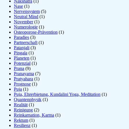
Nakshatra
(1)
Nase
(1)
Nervensystem
(5)
Neutral Mind
(1)
November
(1)
Numerologie
(1)
Osteoporose-Prävention
(1)
Paradies
(3)
Partnerschaft
(1)
Patanjali
(3)
Pingala
(1)
Planeten
(1)
Potenzial
(1)
Prana
(9)
Pranayama
(7)
Pratyahara
(1)
Prognose
(1)
Puja
(1)
Puja, Ehrerbietung, Kundalini Yoga, Meditation
(1)
Quantenphysik
(1)
Realität
(1)
Reinigung
(2)
Reinkarnation, Karma
(1)
Rektum
(1)
Resilienz
(1)