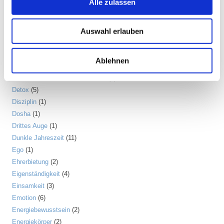
Alle zulassen
Chinesische Astrologie
(1)
Chinesisches Horoskop
(1)
Containment
(1)
Auswahl erlauben
Darm
(2)
Dehnen
(7)
Ablehnen
Denken
(11)
Der nach unten schauende Hund
(2)
Detox
(5)
Disziplin
(1)
Dosha
(1)
Drittes Auge
(1)
Dunkle Jahreszeit
(11)
Ego
(1)
Ehrerbietung
(2)
Eigenständigkeit
(4)
Einsamkeit
(3)
Emotion
(6)
Energiebewusstsein
(2)
Energiekörper
(2)