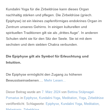
Kundalini Yoga für die Zirbeldrüse kann dieses Organ
nachhaltig stärken und pflegen. Die Zirbeldrüse (griech.
Epiphyse) ist ein kleines zapfenförmiges endokrines Organ im
Zentrum unseres Gehirns. In einigen kulturellen und
spirituellen Traditionen gilt sie als „drittes Auge“. In anderen
Schulen steht sie für den Sitz der Seele. Sie ist mit dem
sechsten und dem siebten Chakra verbunden.
Die Epiphyse gilt als Symbol für Erleuchtung und
Intuition.
Die Epiphyse ermöglicht den Zugang zu höheren
Bewusstseinsebenen.…
Mehr Lesen...
Dieser Beitrag wurde am
7. März 2024
von
Bettina Stülpnagel-
Pomarius
in
Epiphyse
,
Kundalini-Yoga
,
Meditation
,
Yoga
,
Zirbeldrüse
veröffentlicht. Schlagworte:
Epiphyse
,
Kundalini Yoga
,
Meditation
,
Melantonin
,
Zirbeldrüse
.