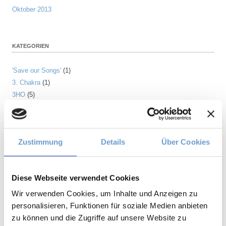
Oktober 2013
KATEGORIEN
'Save our Songs'
(1)
3. Chakra
(1)
3HO
(5)
Achtsamkeit
(3)
Achtsamkeitspraxis
(1)
Ahnen
(1)
Zustimmung
Details
Über Cookies
Alleinsein
(3)
Allgemein
(197)
Amrit Vela
(1)
Diese Webseite verwendet Cookies
Angst
(6)
Arjuna
(2)
Wir verwenden Cookies, um Inhalte und Anzeigen zu
Astrologie
(1)
personalisieren, Funktionen für soziale Medien anbieten
Atem
(41)
zu können und die Zugriffe auf unsere Website zu