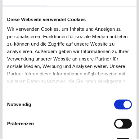
Balance
(5)
Beinmuskulatur
(1)
Diese Webseite verwendet Cookies
Beinpflege
(1)
Berührung
(1)
Wir verwenden Cookies, um Inhalte und Anzeigen zu
Besinnlichkeit
(1)
personalisieren, Funktionen für soziale Medien anbieten
Bewusstheit
(1)
zu können und die Zugriffe auf unsere Website zu
Bewusstsein
(2)
analysieren. Außerdem geben wir Informationen zu Ihrer
Beziehung
(5)
Verwendung unserer Website an unsere Partner für
Bhagavad Gita
(2)
soziale Medien, Werbung und Analysen weiter. Unsere
Blut
(1)
Partner führen diese Informationen möglicherweise mit
Body-Positivity
(3)
weiteren Daten zusammen, die Sie ihnen bereitgestellt
Bodyshame
(2)
haben oder die sie im Rahmen Ihrer Nutzung der Dienste
Chakra
(6)
gesammelt haben.
Einwilligungsauswahl
Chinesische Astrologie
(1)
Notwendig
Chinesisches Horoskop
(1)
Containment
(1)
Präferenzen
Darm
(2)
Dehnen
(7)
Denken
(11)