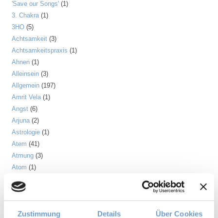
'Save our Songs'
(1)
3. Chakra
(1)
3HO
(5)
Achtsamkeit
(3)
Achtsamkeitspraxis
(1)
Ahnen
(1)
Alleinsein
(3)
Allgemein
(197)
Amrit Vela
(1)
Angst
(6)
Arjuna
(2)
Astrologie
(1)
Atem
(41)
Atmung
(3)
Atom
(1)
Aufrichtung
(2)
Aura
(2)
Autonomes Nervensystem
(2)
Zustimmung
Details
Über Cookies
Ayurveda
(6)