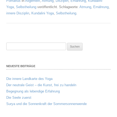
Pomarius
in
Allgemein
,
Atmung
,
Disziplin
,
Ernährung
,
Kundalini-
Yoga
,
Selbstheilung
veröffentlicht. Schlagworte:
Atmung
,
Ernährung
,
innere Disziplin
,
Kundalini Yoga
,
Selbstheilung
.
Suchen
nach:
NEUESTE BEITRÄGE
Die innere Landkarte des Yoga
Der neutrale Geist – die Kunst, frei zu handeln
Begegnung als lebendige Erfahrung
Die Seele zuerst
Surya und die Sonnenkraft der Sommersonnenwende