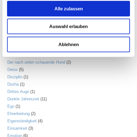
Bodyshame
(2)
Alle zulassen
Chakra
(6)
Chinesische Astrologie
(1)
Chinesisches Horoskop
(1)
Auswahl erlauben
Containment
(1)
Darm
(2)
Ablehnen
Dehnen
(7)
Denken
(11)
Der nach unten schauende Hund
(2)
Detox
(5)
Disziplin
(1)
Dosha
(1)
Drittes Auge
(1)
Dunkle Jahreszeit
(11)
Ego
(1)
Ehrerbietung
(2)
Eigenständigkeit
(4)
Einsamkeit
(3)
Emotion
(6)