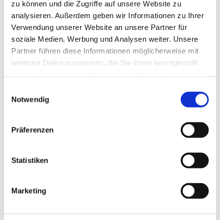
Astrologie
(1)
zu können und die Zugriffe auf unsere Website zu
Atem
(41)
analysieren. Außerdem geben wir Informationen zu Ihrer
Atmung
(3)
Verwendung unserer Website an unsere Partner für
Atom
(1)
soziale Medien, Werbung und Analysen weiter. Unsere
Aufrichtung
(2)
Partner führen diese Informationen möglicherweise mit
Aura
(2)
weiteren Daten zusammen, die Sie ihnen bereitgestellt
Autonomes Nervensystem
(2)
haben oder die sie im Rahmen Ihrer Nutzung der Dienste
Ayurveda
(6)
gesammelt haben.
Einwilligungsauswahl
Balance
(5)
Notwendig
Beinmuskulatur
(1)
Beinpflege
(1)
Präferenzen
Berührung
(1)
Besinnlichkeit
(1)
Bewusstheit
(1)
Statistiken
Bewusstsein
(2)
Beziehung
(5)
Marketing
Bhagavad Gita
(2)
Blut
(1)
Body-Positivity
(3)