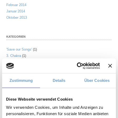
Februar 2014
Januar 2014
Oktober 2013
KATEGORIEN
'Save our Songs'
(1)
3. Chakra
(1)
3HO
(5)
Achtsamkeit
(3)
Achtsamkeitspraxis
(1)
Zustimmung
Details
Über Cookies
Ahnen
(1)
Alleinsein
(3)
Allgemein
(197)
Diese Webseite verwendet Cookies
Amrit Vela
(1)
Angst
(6)
Wir verwenden Cookies, um Inhalte und Anzeigen zu
Arjuna
(2)
personalisieren, Funktionen für soziale Medien anbieten