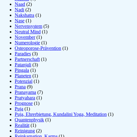
Naad
(2)
Nadi
(2)
Nakshatra
(1)
Nase
(1)
Nervensystem
(5)
Neutral Mind
(1)
November
(1)
Numerologie
(1)
Osteoporose-Prävention
(1)
Paradies
(3)
Partnerschaft
(1)
Patanjali
(3)
Pingala
(1)
Planeten
(1)
Potenzial
(1)
Prana
(9)
Pranayama
(7)
Pratyahara
(1)
Prognose
(1)
Puja
(1)
Puja, Ehrerbietung, Kundalini Yoga, Meditation
(1)
Quantenphysik
(1)
Realität
(1)
Reinigung
(2)
Reinkarnation, Karma
(1)