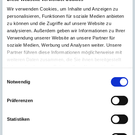
Ayurveda
(6)
Balance
(5)
Wir verwenden Cookies, um Inhalte und Anzeigen zu
Beinmuskulatur
(1)
personalisieren, Funktionen für soziale Medien anbieten
Beinpflege
(1)
Berührung
(1)
zu können und die Zugriffe auf unsere Website zu
Besinnlichkeit
(1)
analysieren. Außerdem geben wir Informationen zu Ihrer
Bewusstheit
(1)
Verwendung unserer Website an unsere Partner für
Bewusstsein
(2)
Beziehung
(5)
soziale Medien, Werbung und Analysen weiter. Unsere
Bhagavad Gita
(2)
Partner führen diese Informationen möglicherweise mit
Blut
(1)
weiteren Daten zusammen, die Sie ihnen bereitgestellt
Body-Positivity
(3)
Bodyshame
(2)
haben oder die sie im Rahmen Ihrer Nutzung der Dienste
Chakra
(6)
gesammelt haben.
Einwilligungsauswahl
Chinesische Astrologie
(1)
Notwendig
Chinesisches Horoskop
(1)
Containment
(1)
Darm
(2)
Dehnen
(7)
Präferenzen
Denken
(11)
Der nach unten schauende Hund
(2)
Detox
(5)
Statistiken
Disziplin
(1)
Dosha
(1)
Drittes Auge
(1)