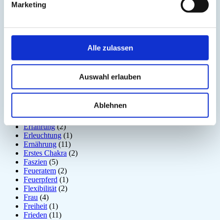
Dunkle Jahreszeit
(11)
Marketing
Ego
(1)
Ehrerbietung
(2)
Eigenständigkeit
(4)
Einsamkeit
(3)
Emotion
(6)
Alle zulassen
Energiebewusstsein
(2)
Energiekörper
(2)
Entgiftung
(5)
Auswahl erlauben
Entspannung
(2)
Entzündung
(1)
Epiphyse
(2)
Ablehnen
Erde
(1)
Erdung
(4)
Erfahrung
(2)
Erleuchtung
(1)
Ernährung
(11)
Erstes Chakra
(2)
Faszien
(5)
Feueratem
(2)
Feuerpferd
(1)
Flexibilität
(2)
Frau
(4)
Freiheit
(1)
Frieden
(11)