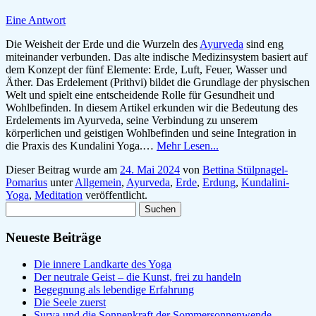
Eine Antwort
Die Weisheit der Erde und die Wurzeln des
Ayurveda
sind eng
miteinander verbunden. Das alte indische Medizinsystem basiert auf
dem Konzept der fünf Elemente: Erde, Luft, Feuer, Wasser und
Äther. Das Erdelement (Prithvi) bildet die Grundlage der physischen
Welt und spielt eine entscheidende Rolle für Gesundheit und
Wohlbefinden. In diesem Artikel erkunden wir die Bedeutung des
Erdelements im Ayurveda, seine Verbindung zu unserem
körperlichen und geistigen Wohlbefinden und seine Integration in
die Praxis des Kundalini Yoga.…
Mehr Lesen...
Dieser Beitrag wurde am
24. Mai 2024
von
Bettina Stülpnagel-
Pomarius
unter
Allgemein
,
Ayurveda
,
Erde
,
Erdung
,
Kundalini-
Yoga
,
Meditation
veröffentlicht.
Suchen
nach:
Neueste Beiträge
Die innere Landkarte des Yoga
Der neutrale Geist – die Kunst, frei zu handeln
Begegnung als lebendige Erfahrung
Die Seele zuerst
Surya und die Sonnenkraft der Sommersonnenwende