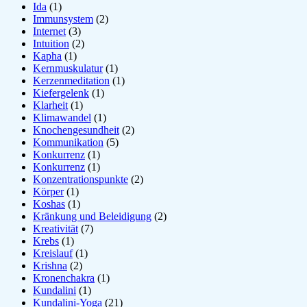
Ida
(1)
Immunsystem
(2)
Internet
(3)
Intuition
(2)
Kapha
(1)
Kernmuskulatur
(1)
Kerzenmeditation
(1)
Kiefergelenk
(1)
Klarheit
(1)
Klimawandel
(1)
Knochengesundheit
(2)
Kommunikation
(5)
Konkurrenz
(1)
Konkurrenz
(1)
Konzentrationspunkte
(2)
Körper
(1)
Koshas
(1)
Kränkung und Beleidigung
(2)
Kreativität
(7)
Krebs
(1)
Kreislauf
(1)
Krishna
(2)
Kronenchakra
(1)
Kundalini
(1)
Kundalini-Yoga
(21)