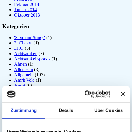
Februar 2014
Januar 2014
Oktober 2013
Kategorien
'Save our Songs'
(1)
3. Chakra
(1)
3HO
(5)
Achtsamkeit
(3)
Achtsamkeitspraxis
(1)
Ahnen
(1)
Alleinsein
(3)
Allgemein
(197)
Amrit Vela
(1)
Angst
(6)
Arjuna
(2)
Astrologie
(1)
Atem
(41)
Atmung
(3)
Zustimmung
Details
Über Cookies
Atom
(1)
Aufrichtung
(2)
Aura
(2)
Autonomes Nervensystem
(2)
Diese Webseite verwendet Cookies