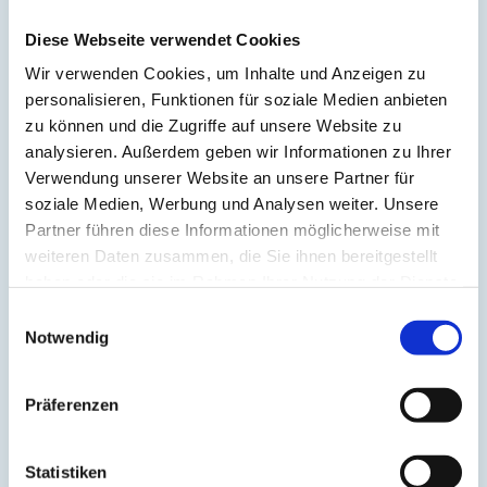
Atom
(1)
Aufrichtung
(2)
Diese Webseite verwendet Cookies
Aura
(2)
Autonomes Nervensystem
(2)
Wir verwenden Cookies, um Inhalte und Anzeigen zu
Ayurveda
(6)
personalisieren, Funktionen für soziale Medien anbieten
Balance
(5)
zu können und die Zugriffe auf unsere Website zu
Beinmuskulatur
(1)
Beinpflege
(1)
analysieren. Außerdem geben wir Informationen zu Ihrer
Berührung
(1)
Verwendung unserer Website an unsere Partner für
Besinnlichkeit
(1)
soziale Medien, Werbung und Analysen weiter. Unsere
Bewusstheit
(1)
Bewusstsein
(2)
Partner führen diese Informationen möglicherweise mit
Beziehung
(5)
weiteren Daten zusammen, die Sie ihnen bereitgestellt
Bhagavad Gita
(2)
haben oder die sie im Rahmen Ihrer Nutzung der Dienste
Blut
(1)
Body-Positivity
(3)
gesammelt haben.
Einwilligungsauswahl
Bodyshame
(2)
Notwendig
Chakra
(6)
Chinesische Astrologie
(1)
Chinesisches Horoskop
(1)
Containment
(1)
Präferenzen
Darm
(2)
Dehnen
(7)
Denken
(11)
Statistiken
Der nach unten schauende Hund
(2)