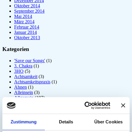
Dezember 2014
Oktober 2014
September 2014
Mai 2014
März 2014
Februar 2014
Januar 2014
Oktober 2013
Kategorien
'Save our Songs'
(1)
3. Chakra
(1)
3HO
(5)
Achtsamkeit
(3)
Achtsamkeitspraxis
(1)
Ahnen
(1)
Alleinsein
(3)
Allgemein
(197)
Amrit Vela
(1)
Angst
(6)
Arjuna
(2)
Astrologie
(1)
Zustimmung
Details
Über Cookies
Atem
(41)
Atmung
(3)