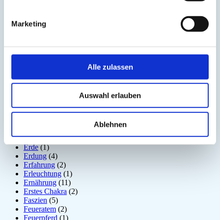
Detox
(5)
Disziplin
(1)
Dosha
(1)
Marketing
Drittes Auge
(1)
Dunkle Jahreszeit
(11)
Ego
(1)
Ehrerbietung
(2)
Alle zulassen
Eigenständigkeit
(4)
Einsamkeit
(3)
Emotion
(6)
Energiebewusstsein
(2)
Auswahl erlauben
Energiekörper
(2)
Entgiftung
(5)
Entspannung
(2)
Ablehnen
Entzündung
(1)
Epiphyse
(2)
Erde
(1)
Erdung
(4)
Erfahrung
(2)
Erleuchtung
(1)
Ernährung
(11)
Erstes Chakra
(2)
Faszien
(5)
Feueratem
(2)
Feuerpferd
(1)