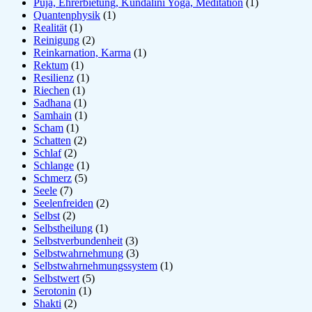
Puja, Ehrerbietung, Kundalini Yoga, Meditation
(1)
Quantenphysik
(1)
Realität
(1)
Reinigung
(2)
Reinkarnation, Karma
(1)
Rektum
(1)
Resilienz
(1)
Riechen
(1)
Sadhana
(1)
Samhain
(1)
Scham
(1)
Schatten
(2)
Schlaf
(2)
Schlange
(1)
Schmerz
(5)
Seele
(7)
Seelenfreiden
(2)
Selbst
(2)
Selbstheilung
(1)
Selbstverbundenheit
(3)
Selbstwahrnehmung
(3)
Selbstwahrnehmungssystem
(1)
Selbstwert
(5)
Serotonin
(1)
Shakti
(2)