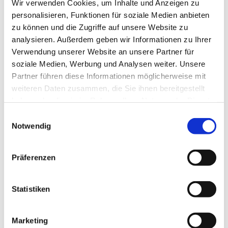
Wir verwenden Cookies, um Inhalte und Anzeigen zu
Beziehung
(5)
personalisieren, Funktionen für soziale Medien anbieten
Bhagavad Gita
(2)
zu können und die Zugriffe auf unsere Website zu
Blut
(1)
analysieren. Außerdem geben wir Informationen zu Ihrer
Body-Positivity
(3)
Verwendung unserer Website an unsere Partner für
Bodyshame
(2)
soziale Medien, Werbung und Analysen weiter. Unsere
Chakra
(6)
Partner führen diese Informationen möglicherweise mit
Chinesische Astrologie
(1)
weiteren Daten zusammen, die Sie ihnen bereitgestellt
Chinesisches Horoskop
(1)
haben oder die sie im Rahmen Ihrer Nutzung der Dienste
Containment
(1)
gesammelt haben.
Darm
(2)
Einwilligungsauswahl
Notwendig
Dehnen
(7)
Denken
(11)
Der nach unten schauende Hund
(2)
Präferenzen
Detox
(5)
Disziplin
(1)
Dosha
(1)
Statistiken
Drittes Auge
(1)
Dunkle Jahreszeit
(11)
Marketing
Ego
(1)