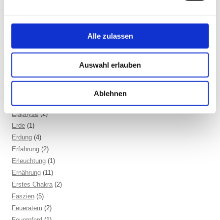
Ehrerbietung
(2)
Eigenständigkeit
(4)
Einsamkeit
(3)
Alle zulassen
Emotion
(6)
Energiebewusstsein
(2)
Auswahl erlauben
Energiekörper
(2)
Entgiftung
(5)
Entspannung
(2)
Ablehnen
Entzündung
(1)
Epiphyse
(2)
Erde
(1)
Erdung
(4)
Erfahrung
(2)
Erleuchtung
(1)
Ernährung
(11)
Erstes Chakra
(2)
Faszien
(5)
Feueratem
(2)
Feuerpferd
(1)