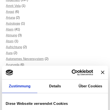
Amrit Vela
(1)
Angst
(6)
Arjuna
(2)
Astrologie
(1)
Atem
(41)
Atmung
(3)
Atom
(1)
Aufrichtung
(2)
Aura
(2)
Autonomes Nervensystem
(2)
Ayurveda
(6)
Balance
(5)
Beinmuskulatur
(1)
Beinpflege
(1)
Zustimmung
Details
Über Cookies
Berührung
(1)
Besinnlichkeit
(1)
Bewusstheit
(1)
Diese Webseite verwendet Cookies
Bewusstsein
(2)