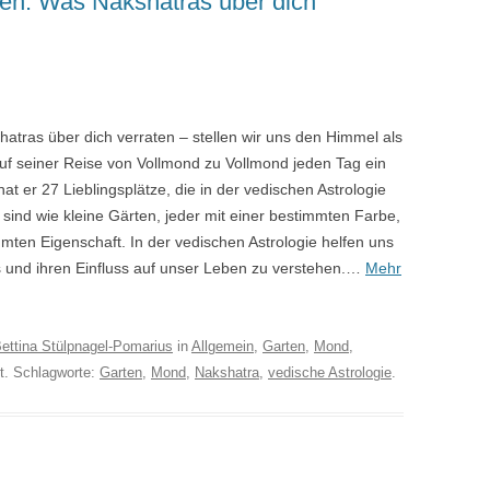
en: Was Nakshatras über dich
tras über dich verraten – stellen wir uns den Himmel als
uf seiner Reise von Vollmond zu Vollmond jeden Tag ein
t er 27 Lieblingsplätze, die in der vedischen Astrologie
ind wie kleine Gärten, jeder mit einer bestimmten Farbe,
ten Eigenschaft. In der vedischen Astrologie helfen uns
 und ihren Einfluss auf unser Leben zu verstehen.…
Mehr
ettina Stülpnagel-Pomarius
in
Allgemein
,
Garten
,
Mond
,
ht. Schlagworte:
Garten
,
Mond
,
Nakshatra
,
vedische Astrologie
.