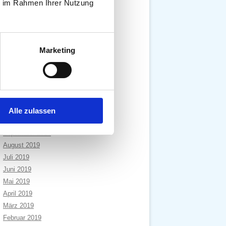
ie im Rahmen Ihrer Nutzung
Dezember 2020
November 2020
Oktober 2020
September 2020
Marketing
August 2020
Juli 2020
April 2020
Januar 2020
Dezember 2019
Alle zulassen
November 2019
September 2019
August 2019
Juli 2019
Juni 2019
Mai 2019
April 2019
März 2019
Februar 2019