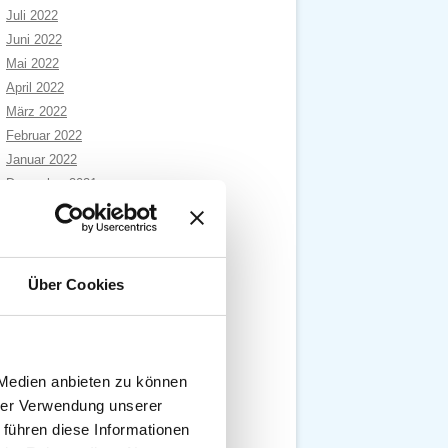
Juli 2022
Juni 2022
Mai 2022
April 2022
März 2022
Februar 2022
Januar 2022
Dezember 2021
November 2021
Oktober 2021
September 2021
August 2021
Über Cookies
Juli 2021
Juni 2021
Mai 2021
April 2021
 Medien anbieten zu können
März 2021
hrer Verwendung unserer
Februar 2021
 führen diese Informationen
Januar 2021