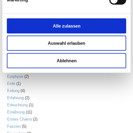
Ego
(1)
Ehrerbietung
(2)
Eigenständigkeit
(4)
Alle zulassen
Einsamkeit
(3)
Emotion
(6)
Energiebewusstsein
(2)
Auswahl erlauben
Energiekörper
(2)
Entgiftung
(5)
Ablehnen
Entspannung
(2)
Entzündung
(1)
Epiphyse
(2)
Erde
(1)
Erdung
(4)
Erfahrung
(2)
Erleuchtung
(1)
Ernährung
(11)
Erstes Chakra
(2)
Faszien
(5)