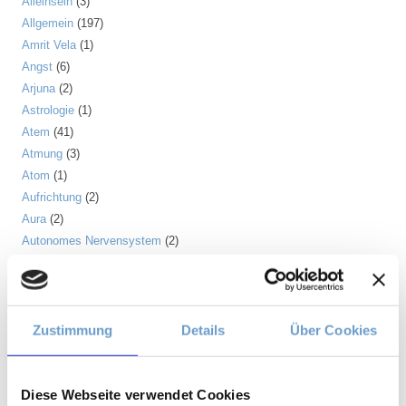
Alleinsein
(3)
Allgemein
(197)
Amrit Vela
(1)
Angst
(6)
Arjuna
(2)
Astrologie
(1)
Atem
(41)
Atmung
(3)
Atom
(1)
Aufrichtung
(2)
Aura
(2)
Autonomes Nervensystem
(2)
Ayurveda
(6)
Balance
(5)
Beinmuskulatur
(1)
Beinpflege
(1)
Zustimmung
Details
Über Cookies
Berührung
(1)
Besinnlichkeit
(1)
Bewusstheit
(1)
Diese Webseite verwendet Cookies