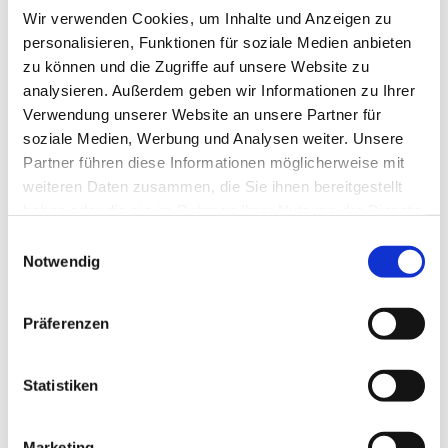
Bewusstsein
(2)
Wir verwenden Cookies, um Inhalte und Anzeigen zu
Beziehung
(5)
personalisieren, Funktionen für soziale Medien anbieten
Bhagavad Gita
(2)
zu können und die Zugriffe auf unsere Website zu
Blut
(1)
analysieren. Außerdem geben wir Informationen zu Ihrer
Body-Positivity
(3)
Verwendung unserer Website an unsere Partner für
Bodyshame
(2)
soziale Medien, Werbung und Analysen weiter. Unsere
Chakra
(6)
Partner führen diese Informationen möglicherweise mit
Chinesische Astrologie
(1)
weiteren Daten zusammen, die Sie ihnen bereitgestellt
Chinesisches Horoskop
(1)
haben oder die sie im Rahmen Ihrer Nutzung der Dienste
Containment
(1)
gesammelt haben.
Einwilligungsauswahl
Darm
(2)
Notwendig
Dehnen
(7)
Denken
(11)
Der nach unten schauende Hund
(2)
Präferenzen
Detox
(5)
Disziplin
(1)
Statistiken
Dosha
(1)
Drittes Auge
(1)
Dunkle Jahreszeit
(11)
Marketing