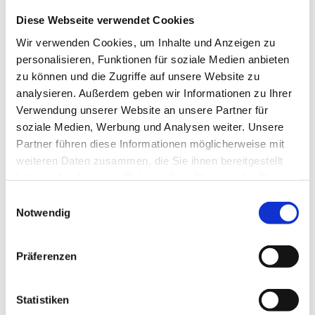
Achtsamkeit
(3)
Diese Webseite verwendet Cookies
Achtsamkeitspraxis
(1)
Wir verwenden Cookies, um Inhalte und Anzeigen zu
Ahnen
(1)
personalisieren, Funktionen für soziale Medien anbieten
Alleinsein
(3)
zu können und die Zugriffe auf unsere Website zu
Allgemein
(197)
analysieren. Außerdem geben wir Informationen zu Ihrer
Amrit Vela
(1)
Verwendung unserer Website an unsere Partner für
Angst
(6)
soziale Medien, Werbung und Analysen weiter. Unsere
Arjuna
(2)
Partner führen diese Informationen möglicherweise mit
Astrologie
(1)
weiteren Daten zusammen, die Sie ihnen bereitgestellt
Atem
(41)
haben oder die sie im Rahmen Ihrer Nutzung der Dienste
Atmung
(3)
gesammelt haben.
Atom
(1)
Einwilligungsauswahl
Aufrichtung
(2)
Notwendig
Aura
(2)
Autonomes Nervensystem
(2)
Präferenzen
Ayurveda
(6)
Balance
(5)
Beinmuskulatur
(1)
Statistiken
Beinpflege
(1)