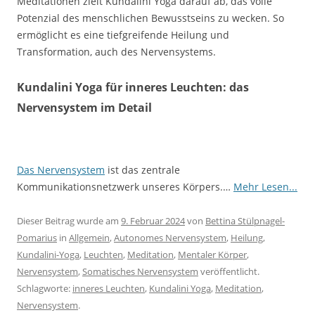
Meditationen zielt Kundalini Yoga darauf ab, das volle
Potenzial des menschlichen Bewusstseins zu wecken. So
ermöglicht es eine tiefgreifende Heilung und
Transformation, auch des Nervensystems.
Kundalini Yoga für inneres Leuchten: das
Nervensystem im Detail
Das Nervensystem
ist das zentrale
Kommunikationsnetzwerk unseres Körpers.…
Mehr Lesen...
Dieser Beitrag wurde am
9. Februar 2024
von
Bettina Stülpnagel-
Pomarius
in
Allgemein
,
Autonomes Nervensystem
,
Heilung
,
Kundalini-Yoga
,
Leuchten
,
Meditation
,
Mentaler Körper
,
Nervensystem
,
Somatisches Nervensystem
veröffentlicht.
Schlagworte:
inneres Leuchten
,
Kundalini Yoga
,
Meditation
,
Nervensystem
.