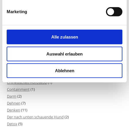
Berührung
(1)
Marketing
Besinnlichkeit
(1)
Bewusstheit
(1)
Bewusstsein
(2)
Beziehung
(5)
Alle zulassen
Bhagavad Gita
(2)
Blut
(1)
Auswahl erlauben
Body-Positivity
(3)
Bodyshame
(2)
Chakra
(6)
Ablehnen
Chinesische Astrologie
(1)
Chinesisches Horoskop
(1)
Containment
(1)
Darm
(2)
Dehnen
(7)
Denken
(11)
Der nach unten schauende Hund
(2)
Detox
(5)