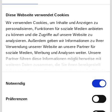
Balance
(5)
Beinmuskulatur
(1)
Beinpflege
(1)
Diese Webseite verwendet Cookies
Berührung
(1)
Wir verwenden Cookies, um Inhalte und Anzeigen zu
Besinnlichkeit
(1)
personalisieren, Funktionen für soziale Medien anbieten
Bewusstheit
(1)
zu können und die Zugriffe auf unsere Website zu
Bewusstsein
(2)
analysieren. Außerdem geben wir Informationen zu Ihrer
Beziehung
(5)
Verwendung unserer Website an unsere Partner für
Bhagavad Gita
(2)
soziale Medien, Werbung und Analysen weiter. Unsere
Blut
(1)
Partner führen diese Informationen möglicherweise mit
Body-Positivity
(3)
weiteren Daten zusammen, die Sie ihnen bereitgestellt
Bodyshame
(2)
haben oder die sie im Rahmen Ihrer Nutzung der Dienste
Chakra
(6)
gesammelt haben.
Einwilligungsauswahl
Chinesische Astrologie
(1)
Notwendig
Chinesisches Horoskop
(1)
Containment
(1)
Darm
(2)
Präferenzen
Dehnen
(7)
Denken
(11)