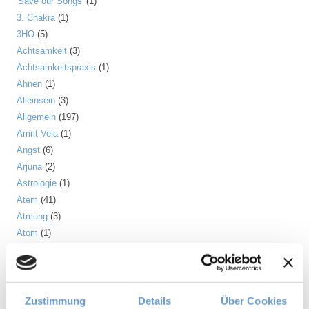
'Save our Songs'
(1)
3. Chakra
(1)
3HO
(5)
Achtsamkeit
(3)
Achtsamkeitspraxis
(1)
Ahnen
(1)
Alleinsein
(3)
Allgemein
(197)
Amrit Vela
(1)
Angst
(6)
Arjuna
(2)
Astrologie
(1)
Atem
(41)
Atmung
(3)
Atom
(1)
Aufrichtung
(2)
Aura
(2)
Autonomes Nervensystem
(2)
Ayurveda
(6)
Zustimmung
Details
Über Cookies