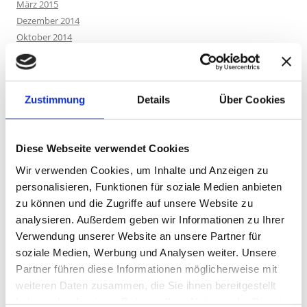
März 2015
Dezember 2014
Oktober 2014
September 2014
Mai 2014
März 2014
Zustimmung
Details
Über Cookies
Februar 2014
Januar 2014
Oktober 2013
Diese Webseite verwendet Cookies
Wir verwenden Cookies, um Inhalte und Anzeigen zu
KATEGORIEN
personalisieren, Funktionen für soziale Medien anbieten
zu können und die Zugriffe auf unsere Website zu
'Save our Songs'
(1)
analysieren. Außerdem geben wir Informationen zu Ihrer
3. Chakra
(1)
Verwendung unserer Website an unsere Partner für
3HO
(5)
soziale Medien, Werbung und Analysen weiter. Unsere
Achtsamkeit
(3)
Partner führen diese Informationen möglicherweise mit
Achtsamkeitspraxis
(1)
weiteren Daten zusammen, die Sie ihnen bereitgestellt
Ahnen
(1)
haben oder die sie im Rahmen Ihrer Nutzung der Dienste