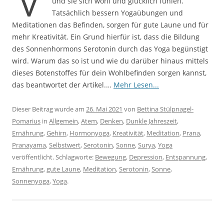
und sie sich wohl und glücklich fühlen.
Tatsächlich bessern Yogaübungen und
Meditationen das Befinden, sorgen für gute Laune und für
mehr Kreativität. Ein Grund hierfür ist, dass die Bildung
des Sonnenhormons Serotonin durch das Yoga begünstigt
wird. Warum das so ist und wie du darüber hinaus mittels
dieses Botenstoffes für dein Wohlbefinden sorgen kannst,
das beantwortet der Artikel.…
Mehr Lesen...
Dieser Beitrag wurde am
26. Mai 2021
von
Bettina Stülpnagel-
Pomarius
in
Allgemein
,
Atem
,
Denken
,
Dunkle Jahreszeit
,
Ernährung
,
Gehirn
,
Hormonyoga
,
Kreativität
,
Meditation
,
Prana
,
Pranayama
,
Selbstwert
,
Serotonin
,
Sonne
,
Surya
,
Yoga
veröffentlicht. Schlagworte:
Bewegung
,
Depression
,
Entspannung
,
Ernährung
,
gute Laune
,
Meditation
,
Serotonin
,
Sonne
,
Sonnenyoga
,
Yoga
.