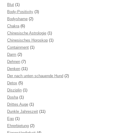
Blut
(1)
Body-Positivity
(3)
Bodyshame
(2)
Chakra
(6)
Chinesische Astrologie
(1)
Chinesisches Horoskop
(1)
Containment
(1)
Darm
(2)
Dehnen
(7)
Denken
(11)
Der nach unten schauende Hund
(2)
Detox
(5)
Disziplin
(1)
Dosha
(1)
Drittes Auge
(1)
Dunkle Jahreszeit
(11)
Ego
(1)
Ehrerbietung
(2)
Eigenständigkeit
(4)