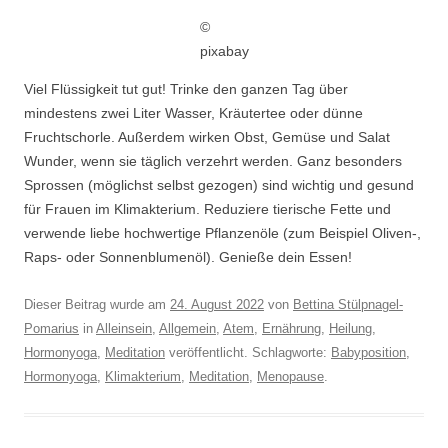
©
pixabay
Viel Flüssigkeit tut gut! Trinke den ganzen Tag über
mindestens zwei Liter Wasser, Kräutertee oder dünne
Fruchtschorle. Außerdem wirken Obst, Gemüse und Salat
Wunder, wenn sie täglich verzehrt werden. Ganz besonders
Sprossen (möglichst selbst gezogen) sind wichtig und gesund
für Frauen im Klimakterium. Reduziere tierische Fette und
verwende liebe hochwertige Pflanzenöle (zum Beispiel Oliven-,
Raps- oder Sonnenblumenöl). Genieße dein Essen!
Dieser Beitrag wurde am
24. August 2022
von
Bettina Stülpnagel-
Pomarius
in
Alleinsein
,
Allgemein
,
Atem
,
Ernährung
,
Heilung
,
Hormonyoga
,
Meditation
veröffentlicht. Schlagworte:
Babyposition
,
Hormonyoga
,
Klimakterium
,
Meditation
,
Menopause
.