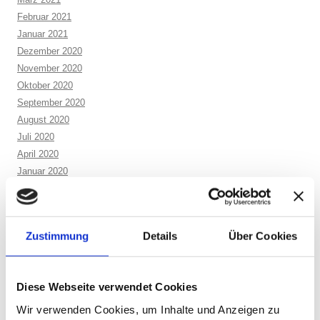
Februar 2021
Januar 2021
Dezember 2020
November 2020
Oktober 2020
September 2020
August 2020
Juli 2020
April 2020
Januar 2020
Dezember 2019
November 2019
September 2019
Zustimmung
Details
Über Cookies
August 2019
Juli 2019
Juni 2019
Diese Webseite verwendet Cookies
Mai 2019
April 2019
Wir verwenden Cookies, um Inhalte und Anzeigen zu