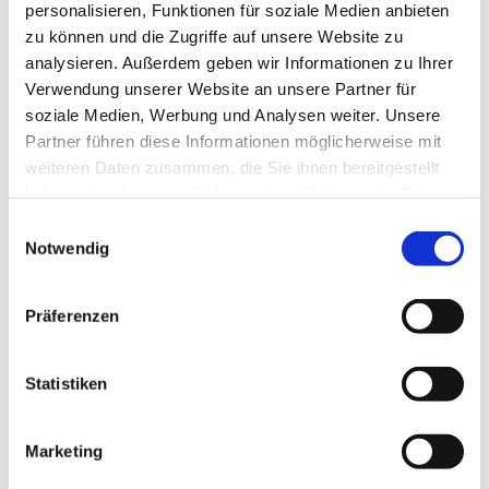
März 2019
personalisieren, Funktionen für soziale Medien anbieten
Februar 2019
zu können und die Zugriffe auf unsere Website zu
Januar 2019
analysieren. Außerdem geben wir Informationen zu Ihrer
Dezember 2018
Verwendung unserer Website an unsere Partner für
November 2018
soziale Medien, Werbung und Analysen weiter. Unsere
September 2018
Partner führen diese Informationen möglicherweise mit
August 2018
weiteren Daten zusammen, die Sie ihnen bereitgestellt
Juli 2018
haben oder die sie im Rahmen Ihrer Nutzung der Dienste
Juni 2018
gesammelt haben.
Einwilligungsauswahl
Mai 2018
Notwendig
April 2018
März 2018
Präferenzen
Februar 2018
Januar 2018
Dezember 2017
Statistiken
November 2017
September 2017
Marketing
August 2017
Juni 2017