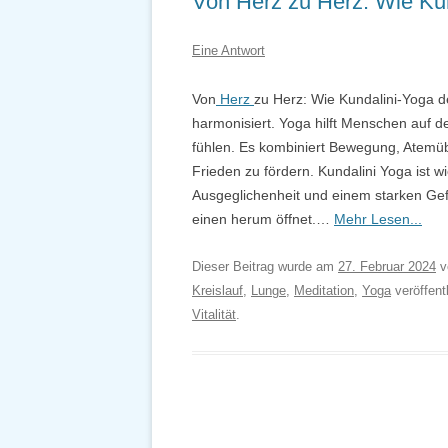
Von Herz zu Herz: Wie Kun
Eine Antwort
Von
Herz
zu Herz: Wie Kundalini-Yoga de
harmonisiert. Yoga hilft Menschen auf de
fühlen. Es kombiniert Bewegung, Atemü
Frieden zu fördern. Kundalini Yoga ist w
Ausgeglichenheit und einem starken Gef
einen herum öffnet.…
Mehr Lesen...
Dieser Beitrag wurde am
27. Februar 2024
v
Kreislauf
,
Lunge
,
Meditation
,
Yoga
veröffent
Vitalität
.