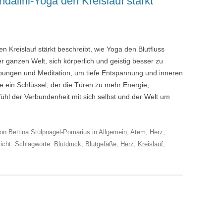
dalini-Yoga den Kreislauf stärkt
n Kreislauf stärkt beschreibt, wie Yoga den Blutfluss
r ganzen Welt, sich körperlich und geistig besser zu
bungen und Meditation, um tiefe Entspannung und inneren
ie ein Schlüssel, der die Türen zu mehr Energie,
ühl der Verbundenheit mit sich selbst und der Welt um
on
Bettina Stülpnagel-Pomarius
in
Allgemein
,
Atem
,
Herz
,
licht. Schlagworte:
Blutdruck
,
Blutgefäße
,
Herz
,
Kreislauf
,