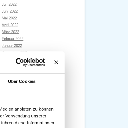
Juli 2022
Juni 2022
Mai 2022
April 2022
März 2022
Februar 2022
Januar 2022
Dezember 2021
November 2021
Oktober 2021
September 2021
August 2021
Über Cookies
Juli 2021
Juni 2021
Mai 2021
April 2021
 Medien anbieten zu können
März 2021
hrer Verwendung unserer
Februar 2021
 führen diese Informationen
Januar 2021