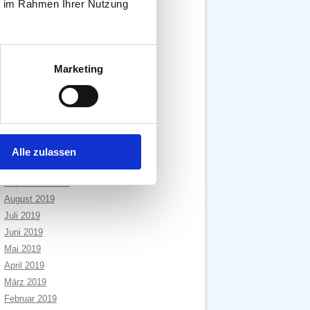
ie im Rahmen Ihrer Nutzung
Dezember 2020
November 2020
Oktober 2020
September 2020
Marketing
August 2020
Juli 2020
April 2020
Januar 2020
Dezember 2019
Alle zulassen
November 2019
September 2019
August 2019
Juli 2019
Juni 2019
Mai 2019
April 2019
März 2019
Februar 2019