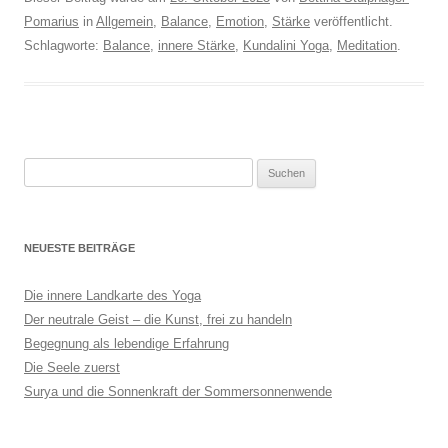
Pomarius
in
Allgemein
,
Balance
,
Emotion
,
Stärke
veröffentlicht.
Schlagworte:
Balance
,
innere Stärke
,
Kundalini Yoga
,
Meditation
.
Suchen
nach:
NEUESTE BEITRÄGE
Die innere Landkarte des Yoga
Der neutrale Geist – die Kunst, frei zu handeln
Begegnung als lebendige Erfahrung
Die Seele zuerst
Surya und die Sonnenkraft der Sommersonnenwende