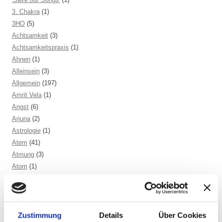
3. Chakra
(1)
3HO
(5)
Achtsamkeit
(3)
Achtsamkeitspraxis
(1)
Ahnen
(1)
Alleinsein
(3)
Allgemein
(197)
Amrit Vela
(1)
Angst
(6)
Arjuna
(2)
Astrologie
(1)
Atem
(41)
Atmung
(3)
Atom
(1)
Aufrichtung
(2)
Aura
(2)
Autonomes Nervensystem
(2)
Ayurveda
(6)
Zustimmung
Details
Über Cookies