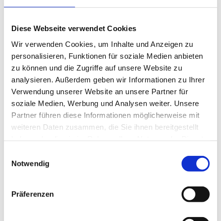
Balance
(5)
Beinmuskulatur
(1)
Beinpflege
(1)
Diese Webseite verwendet Cookies
Berührung
(1)
Wir verwenden Cookies, um Inhalte und Anzeigen zu
Besinnlichkeit
(1)
personalisieren, Funktionen für soziale Medien anbieten
Bewusstheit
(1)
zu können und die Zugriffe auf unsere Website zu
Bewusstsein
(2)
analysieren. Außerdem geben wir Informationen zu Ihrer
Beziehung
(5)
Verwendung unserer Website an unsere Partner für
Bhagavad Gita
(2)
soziale Medien, Werbung und Analysen weiter. Unsere
Blut
(1)
Partner führen diese Informationen möglicherweise mit
Body-Positivity
(3)
weiteren Daten zusammen, die Sie ihnen bereitgestellt
Bodyshame
(2)
haben oder die sie im Rahmen Ihrer Nutzung der Dienste
Chakra
(6)
gesammelt haben.
Einwilligungsauswahl
Chinesische Astrologie
(1)
Notwendig
Chinesisches Horoskop
(1)
Containment
(1)
Darm
(2)
Präferenzen
Dehnen
(7)
Denken
(11)