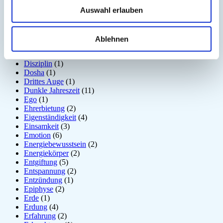
Chinesisches Horoskop
(1)
Auswahl erlauben
Containment
(1)
Darm
(2)
Dehnen
(7)
Denken
(11)
Ablehnen
Der nach unten schauende Hund
(2)
Detox
(5)
Disziplin
(1)
Dosha
(1)
Drittes Auge
(1)
Dunkle Jahreszeit
(11)
Ego
(1)
Ehrerbietung
(2)
Eigenständigkeit
(4)
Einsamkeit
(3)
Emotion
(6)
Energiebewusstsein
(2)
Energiekörper
(2)
Entgiftung
(5)
Entspannung
(2)
Entzündung
(1)
Epiphyse
(2)
Erde
(1)
Erdung
(4)
Erfahrung
(2)