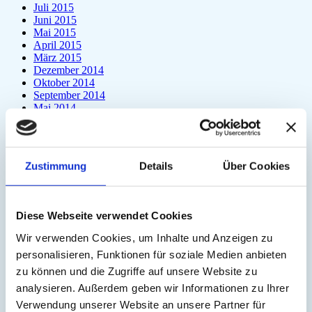
Juli 2015
Juni 2015
Mai 2015
April 2015
März 2015
Dezember 2014
Oktober 2014
September 2014
Mai 2014
März 2014
Februar 2014
Januar 2014
Oktober 2013
Zustimmung
Details
Über Cookies
Kategorien
'Save our Songs'
(1)
Diese Webseite verwendet Cookies
3. Chakra
(1)
3HO
(5)
Wir verwenden Cookies, um Inhalte und Anzeigen zu
Achtsamkeit
(3)
personalisieren, Funktionen für soziale Medien anbieten
Achtsamkeitspraxis
(1)
zu können und die Zugriffe auf unsere Website zu
Ahnen
(1)
Alleinsein
(3)
analysieren. Außerdem geben wir Informationen zu Ihrer
Allgemein
(197)
Verwendung unserer Website an unsere Partner für
Amrit Vela
(1)