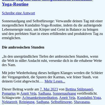
Yoga-Routine
Schreibe eine Antwort
Sonnenaufgang und Selbstfürsorge: Verwandle deinen Tag mit einer
morgendlichen Kundalini-Yoga-Routine, indem du die aufsteigende
Lebensenergie nutzt, um Körper und Geist in Balance zu bringen
und den perfekten Start in einen erfüllenden und produktiven Tag zu
ermöglichen.
Die ambrosischen Stunden
„In den unergründlichen Tiefen der ambrosischen Stunden, wenn
die Welt in stiller Andacht ruht, versenke dich in die erhabene Weite
des Nam.
Mit jeder Wiederholung dieses heiligen Klanges werden die Schleier
der Vergangenheit, die Spuren der Karmas, wie feiner Staub, von
deinem Geist abgewischt.…
Mehr Lesen...
Dieser Beitrag wurde am
7. Mai 2023
von
Bettina Stülpnagel-
Pomarius
in
Amrit Vela
,
Sadhana
,
Sonnenaufgang
veröffentlicht.
Schlagworte:
Achtsamkeitsmeditation
,
Amrit Vela
,
Kundalini-Yoga
,
Nektarzeit
,
Reinigung
,
Sadhana
,
Selbstfürsorge
,
Shavasana
,