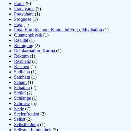
Prana
(9)
Pranayama
(7)
Pratyahara
(1)
Prognose
(1)
Puja
(1)
Puja, Ehrerbietung, Kundalini Yoga, Meditation
(1)
Quantenphysik
(1)
Realität
(1)
Reinigung
(2)
Reinkarnation, Karma
(1)
Rektum
(1)
Resilienz
(1)
Riechen
(1)
Sadhana
(1)
Samhain
(1)
Scham
(1)
Schatten
(2)
Schlaf
(2)
Schlange
(1)
Schmerz
(5)
Seele
(7)
Seelenfreiden
(2)
Selbst
(2)
Selbstheilung
(1)
Selbstverbundenheit
(3)