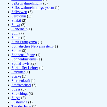
Selbstwahrnehmung
(3)
Selbstwahrnehmungssystem
(1)
Selbstwert
(5)
Serotonin
(1)
Shakti
(2)
Shiva
(2)
Sicherheit
(1)
Sinn
(7)
Sinne
(1)
Sitali Pranayama
(1)
Somatisches Nervensystem
(1)
Sonne
(5)
Sonnenaufgang
(1)
Sonnenfinsternis
(1)
Spinal Twist
(2)
Spritueller Lehrer
(1)
Stabilität
(1)
Stärke
(1)
Sternenkraft
(1)
Stoffwechsel
(2)
Stress
(3)
Stretching,
(3)
Surya
(3)
Sushumna
(1)
Tag der Erde
(1)