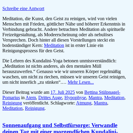
Schreibe eine Antwort
Meditation, die Kunst, den Geist zu reinigen, wird von vielen
Menschen mit Frieden, göttlicher Nähe und höherer Erkenntnis in
Verbindung gebracht. Andere betrachten Meditation als spirituelle
Freizeitgestaltung, als Modeerscheinung oder als nebulöses
Versprechen. Doch hinter all diesen Vorstellungen steckt ein
bodenständiger Kern:
Meditation
ist in erster Linie ein
Reinigungsprozess für den Geist.
Die Lehren des Kundalini-Yoga betonen unmissverständlich:
„Meditation ist nichts anderes, als den mentalen Müll
herauszuwerfen.“ Genauso wie wir unseren Körper regelmäßig
waschen, um nicht zu riechen, müssen wir unseren Geist reinigen,
um nicht innerlich „zu stinken“.…
Mehr Lesen...
Dieser Beitrag wurde am
17. Juli 2025
von
Bettina Stülpnagel-
Pomarius
in
Atem
,
Drittes Auge
,
Hypophyse
,
Mantra
,
Meditation
,
Reinigung
veröffentlicht. Schlagworte:
Atmung
,
Mantra
,
Meditation
,
Reinigung
.
Sonnenaufgang und Selbstfürsorge: Verwandle
deinen Tag mit einer morgendlichen Kundalini-