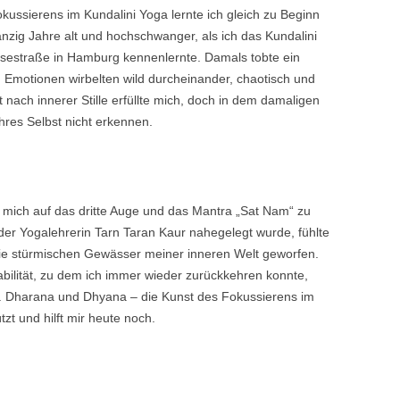
ussierens im Kundalini Yoga lernte ich gleich zu Beginn
ig Jahre alt und hochschwanger, als ich das Kundalini
sestraße in Hamburg kennenlernte. Damals tobte ein
 Emotionen wirbelten wild durcheinander, chaotisch und
t nach innerer Stille erfüllte mich, doch in dem damaligen
res Selbst nicht erkennen.
 mich auf das dritte Auge und das Mantra „Sat Nam“ zu
der Yogalehrerin Tarn Taran Kaur nahegelegt wurde, fühlte
n die stürmischen Gewässer meiner inneren Welt geworfen.
bilität, zu dem ich immer wieder zurückkehren konnte,
n. Dharana und Dhyana – die Kunst des Fokussierens im
zt und hilft mir heute noch.