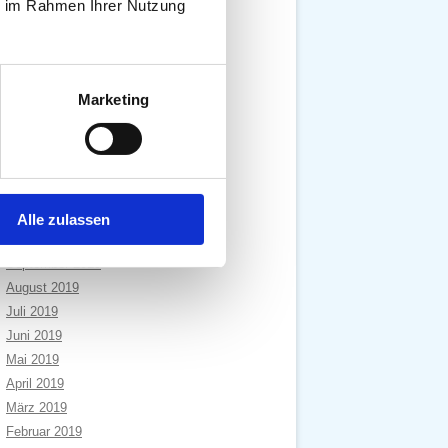
ie im Rahmen Ihrer Nutzung
Dezember 2020
November 2020
Oktober 2020
September 2020
Marketing
August 2020
Juli 2020
April 2020
Januar 2020
Dezember 2019
Alle zulassen
November 2019
September 2019
August 2019
Juli 2019
Juni 2019
Mai 2019
April 2019
März 2019
Februar 2019