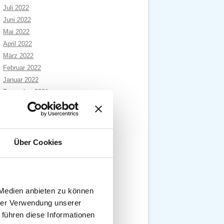
Juli 2022
Juni 2022
Mai 2022
April 2022
März 2022
Februar 2022
Januar 2022
Dezember 2021
November 2021
Oktober 2021
September 2021
August 2021
Über Cookies
Juli 2021
Juni 2021
Mai 2021
April 2021
 Medien anbieten zu können
März 2021
hrer Verwendung unserer
Februar 2021
 führen diese Informationen
Januar 2021