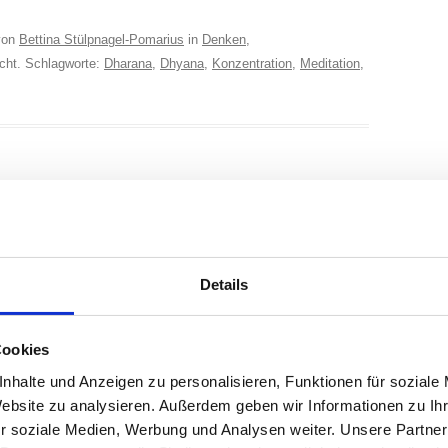
on
Bettina Stülpnagel-Pomarius
in
Denken
,
icht. Schlagworte:
Dharana
,
Dhyana
,
Konzentration
,
Meditation
,
: Die
Atme und lass los: Yoga als Weg zur Vergebung
→
Details
Cookies
licht.
Erforderliche Felder sind mit
*
markiert
nhalte und Anzeigen zu personalisieren, Funktionen für soziale
Website zu analysieren. Außerdem geben wir Informationen zu I
r soziale Medien, Werbung und Analysen weiter. Unsere Partner