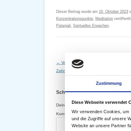
Dieser Beitrag wurde am
10. Oktober 2023
v
Konzentrationspunkte
,
Meditation
veröffentl
Patanjali
,
Spirtuelles Erwachen
.
Beitragsnavigation
←
Von Kopf bis Fuß und darüber hinaus
Zehn Körper im Kundalini Yoga
Zustimmung
Schreibe einen Kommentar
Diese Webseite verwendet 
Deine E-Mail-Adresse wird nicht veröffent
Wir verwenden Cookies, um I
Kommentar
*
und die Zugriffe auf unsere 
Website an unsere Partner fü