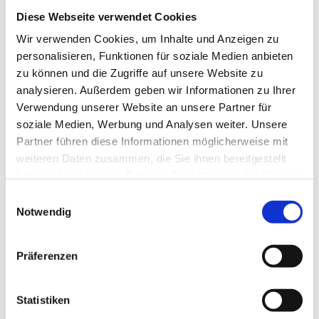
Berührung
(1)
Diese Webseite verwendet Cookies
Besinnlichkeit
(1)
Wir verwenden Cookies, um Inhalte und Anzeigen zu
Bewusstheit
(1)
personalisieren, Funktionen für soziale Medien anbieten
Bewusstsein
(2)
zu können und die Zugriffe auf unsere Website zu
Beziehung
(5)
analysieren. Außerdem geben wir Informationen zu Ihrer
Bhagavad Gita
(2)
Verwendung unserer Website an unsere Partner für
Blut
(1)
soziale Medien, Werbung und Analysen weiter. Unsere
Body-Positivity
(3)
Partner führen diese Informationen möglicherweise mit
Bodyshame
(2)
weiteren Daten zusammen, die Sie ihnen bereitgestellt
Chakra
(6)
haben oder die sie im Rahmen Ihrer Nutzung der Dienste
Chinesische Astrologie
(1)
gesammelt haben.
Chinesisches Horoskop
(1)
Einwilligungsauswahl
Notwendig
Containment
(1)
Darm
(2)
Dehnen
(7)
Präferenzen
Denken
(11)
Der nach unten schauende Hund
(2)
Detox
(5)
Statistiken
Disziplin
(1)