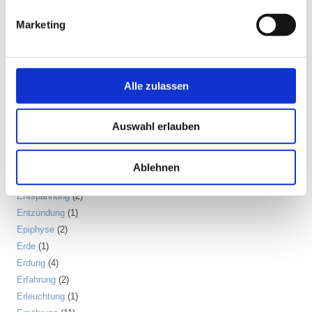
Dosha
(1)
Marketing
Drittes Auge
(1)
Dunkle Jahreszeit
(11)
Ego
(1)
Ehrerbietung
(2)
Alle zulassen
Eigenständigkeit
(4)
Einsamkeit
(3)
Auswahl erlauben
Emotion
(6)
Energiebewusstsein
(2)
Energiekörper
(2)
Ablehnen
Entgiftung
(5)
Entspannung
(2)
Entzündung
(1)
Epiphyse
(2)
Erde
(1)
Erdung
(4)
Erfahrung
(2)
Erleuchtung
(1)