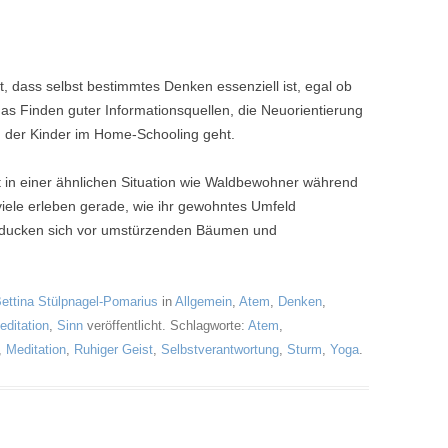
 dass selbst bestimmtes Denken essenziell ist, egal ob
as Finden guter Informationsquellen, die Neuorientierung
 der Kinder im Home-Schooling geht.
 in einer ähnlichen Situation wie Waldbewohner während
viele erleben gerade, wie ihr gewohntes Umfeld
re ducken sich vor umstürzenden Bäumen und
ettina Stülpnagel-Pomarius
in
Allgemein
,
Atem
,
Denken
,
editation
,
Sinn
veröffentlicht. Schlagworte:
Atem
,
,
Meditation
,
Ruhiger Geist
,
Selbstverantwortung
,
Sturm
,
Yoga
.