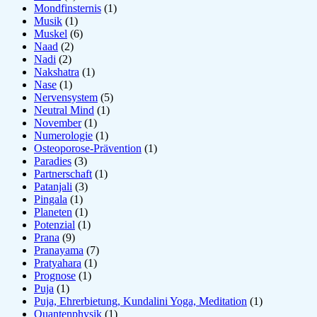
Mondfinsternis
(1)
Musik
(1)
Muskel
(6)
Naad
(2)
Nadi
(2)
Nakshatra
(1)
Nase
(1)
Nervensystem
(5)
Neutral Mind
(1)
November
(1)
Numerologie
(1)
Osteoporose-Prävention
(1)
Paradies
(3)
Partnerschaft
(1)
Patanjali
(3)
Pingala
(1)
Planeten
(1)
Potenzial
(1)
Prana
(9)
Pranayama
(7)
Pratyahara
(1)
Prognose
(1)
Puja
(1)
Puja, Ehrerbietung, Kundalini Yoga, Meditation
(1)
Quantenphysik
(1)