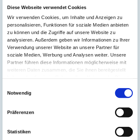
Aufrichtung
(2)
Aura
(2)
Diese Webseite verwendet Cookies
Autonomes Nervensystem
(2)
Wir verwenden Cookies, um Inhalte und Anzeigen zu
Ayurveda
(6)
Balance
(5)
personalisieren, Funktionen für soziale Medien anbieten
Beinmuskulatur
(1)
zu können und die Zugriffe auf unsere Website zu
Beinpflege
(1)
analysieren. Außerdem geben wir Informationen zu Ihrer
Berührung
(1)
Besinnlichkeit
(1)
Verwendung unserer Website an unsere Partner für
Bewusstheit
(1)
soziale Medien, Werbung und Analysen weiter. Unsere
Bewusstsein
(2)
Partner führen diese Informationen möglicherweise mit
Beziehung
(5)
Bhagavad Gita
(2)
weiteren Daten zusammen, die Sie ihnen bereitgestellt
Blut
(1)
haben oder die sie im Rahmen Ihrer Nutzung der Dienste
Body-Positivity
(3)
gesammelt haben.
Bodyshame
(2)
Einwilligungsauswahl
Chakra
(6)
Notwendig
Chinesische Astrologie
(1)
Chinesisches Horoskop
(1)
Containment
(1)
Präferenzen
Darm
(2)
Dehnen
(7)
Denken
(11)
Der nach unten schauende Hund
(2)
Statistiken
Detox
(5)