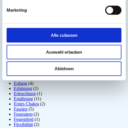
Disziplin
(1)
Dosha
(1)
Marketing
Drittes Auge
(1)
Dunkle Jahreszeit
(11)
Ego
(1)
Ehrerbietung
(2)
Eigenständigkeit
(4)
Alle zulassen
Einsamkeit
(3)
Emotion
(6)
Energiebewusstsein
(2)
Auswahl erlauben
Energiekörper
(2)
Entgiftung
(5)
Entspannung
(2)
Entzündung
(1)
Ablehnen
Epiphyse
(2)
Erde
(1)
Erdung
(4)
Erfahrung
(2)
Erleuchtung
(1)
Ernährung
(11)
Erstes Chakra
(2)
Faszien
(5)
Feueratem
(2)
Feuerpferd
(1)
Flexibilität
(2)