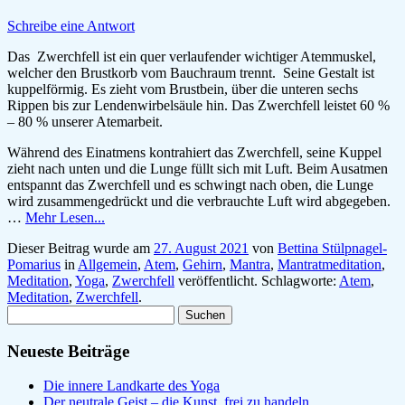
Schreibe eine Antwort
Das Zwerchfell ist ein quer verlaufender wichtiger Atemmuskel,
welcher den Brustkorb vom Bauchraum trennt. Seine Gestalt ist
kuppelförmig. Es zieht vom Brustbein, über die unteren sechs
Rippen bis zur Lendenwirbelsäule hin. Das Zwerchfell leistet 60 %
– 80 % unserer Atemarbeit.
Während des Einatmens kontrahiert das Zwerchfell, seine Kuppel
zieht nach unten und die Lunge füllt sich mit Luft. Beim Ausatmen
entspannt das Zwerchfell und es schwingt nach oben, die Lunge
wird zusammengedrückt und die verbrauchte Luft wird abgegeben.
…
Mehr Lesen...
Dieser Beitrag wurde am
27. August 2021
von
Bettina Stülpnagel-
Pomarius
in
Allgemein
,
Atem
,
Gehirn
,
Mantra
,
Mantratmeditation
,
Meditation
,
Yoga
,
Zwerchfell
veröffentlicht. Schlagworte:
Atem
,
Meditation
,
Zwerchfell
.
Suchen
nach:
Neueste Beiträge
Die innere Landkarte des Yoga
Der neutrale Geist – die Kunst, frei zu handeln