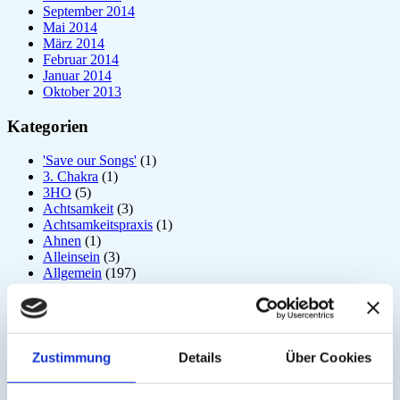
September 2014
Mai 2014
März 2014
Februar 2014
Januar 2014
Oktober 2013
Kategorien
'Save our Songs'
(1)
3. Chakra
(1)
3HO
(5)
Achtsamkeit
(3)
Achtsamkeitspraxis
(1)
Ahnen
(1)
Alleinsein
(3)
Allgemein
(197)
Amrit Vela
(1)
Angst
(6)
Arjuna
(2)
Astrologie
(1)
Atem
(41)
Zustimmung
Details
Über Cookies
Atmung
(3)
Atom
(1)