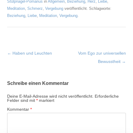
Stülpnagel-Pomarius
in
Allgemein
,
Beziehung
,
Herz
,
Liebe
,
Meditation
,
Schmerz
,
Vergebung
veröffentlicht. Schlagworte:
Beziehung
,
Liebe
,
Meditation
,
Vergebung
.
Beitragsnavigation
←
Haben und Leuchten
Vom Ego zur universellen
Bewusstheit
→
Schreibe einen Kommentar
Deine E-Mail-Adresse wird nicht veröffentlicht.
Erforderliche
Felder sind mit
*
markiert
Kommentar
*