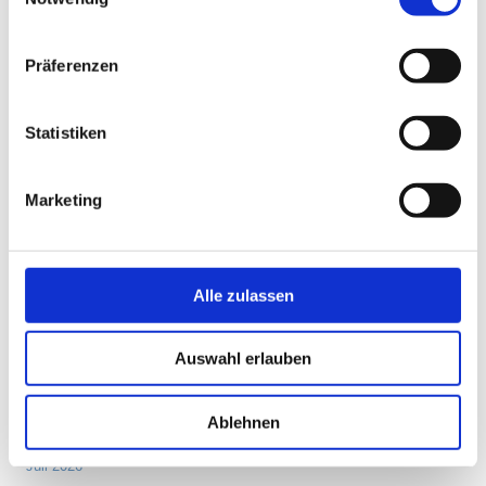
Präferenzen
Suchen
nach:
Statistiken
NEUESTE BEITRÄGE
Marketing
Die innere Landkarte des Yoga
Der neutrale Geist – die Kunst, frei zu handeln
Begegnung als lebendige Erfahrung
Alle zulassen
Die Seele zuerst
Surya und die Sonnenkraft der Sommersonnenwende
Auswahl erlauben
ARCHIV
Ablehnen
Juli 2026