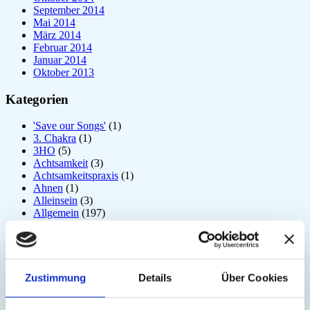
September 2014
Mai 2014
März 2014
Februar 2014
Januar 2014
Oktober 2013
Kategorien
'Save our Songs'
(1)
3. Chakra
(1)
3HO
(5)
Achtsamkeit
(3)
Achtsamkeitspraxis
(1)
Ahnen
(1)
Alleinsein
(3)
Allgemein
(197)
Amrit Vela
(1)
Angst
(6)
Arjuna
(2)
Astrologie
(1)
Atem
(41)
Zustimmung
Details
Über Cookies
Atmung
(3)
Atom
(1)