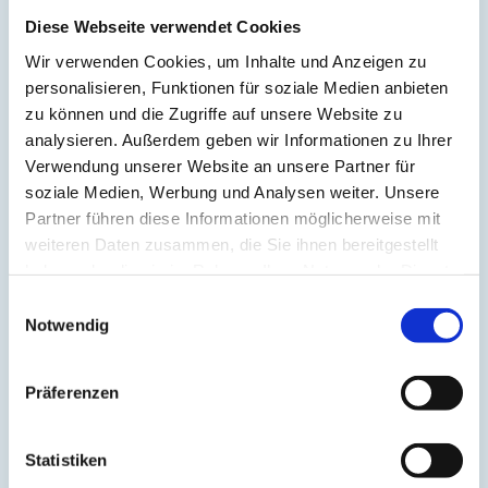
Aufrichtung
(2)
Aura
(2)
Diese Webseite verwendet Cookies
Autonomes Nervensystem
(2)
Wir verwenden Cookies, um Inhalte und Anzeigen zu
Ayurveda
(6)
Balance
(5)
personalisieren, Funktionen für soziale Medien anbieten
Beinmuskulatur
(1)
zu können und die Zugriffe auf unsere Website zu
Beinpflege
(1)
analysieren. Außerdem geben wir Informationen zu Ihrer
Berührung
(1)
Besinnlichkeit
(1)
Verwendung unserer Website an unsere Partner für
Bewusstheit
(1)
soziale Medien, Werbung und Analysen weiter. Unsere
Bewusstsein
(2)
Partner führen diese Informationen möglicherweise mit
Beziehung
(5)
Bhagavad Gita
(2)
weiteren Daten zusammen, die Sie ihnen bereitgestellt
Blut
(1)
haben oder die sie im Rahmen Ihrer Nutzung der Dienste
Body-Positivity
(3)
gesammelt haben.
Bodyshame
(2)
Einwilligungsauswahl
Chakra
(6)
Notwendig
Chinesische Astrologie
(1)
Chinesisches Horoskop
(1)
Containment
(1)
Präferenzen
Darm
(2)
Dehnen
(7)
Denken
(11)
Der nach unten schauende Hund
(2)
Statistiken
Detox
(5)