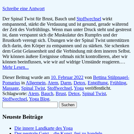
Schreibe eine Antwort
Der Spinal Twist für Brust, Bauch und
Stoffwechsel
wirkt
entspannend, stärkt die Verdauung und ist gesund, gerade während
der Zeit des Vorfrühlings. Wenn man unter Druck steht und gestresst
ist, dann verspannt sich die Muskulatur des Rumpfes und der
Brustkorb verengt sich. Übungen wie der Spinal Twist unterstützen
dich darin, den Körper zu entspannen und zu stärken. Sie schenken
dem Geist Gelassenheit und die Verbindung mit dem inneren Selbst.
Wir können äußere Ereignisse oftmals nicht kontrollieren, aber wir
können beeinflussen, wie wir auf widrige Umstände reagieren.…
Mehr Lesen...
Dieser Beitrag wurde am
10. Februar 2022
von
Bettina Stülpnagel-
Pomarius
in
Allgemein
,
Atem
,
Darm
,
Detox
,
Entgiftung
,
Frühling
,
Massage
,
Spinal Twist
,
Stoffwechsel
,
Yoga
veröffentlicht.
Schlagworte:
Atem
,
Bauch
,
Brust
,
Detox
,
Spinal Twist
,
Stoffwechsel
,
Yoga Blog
.
Suchen
nach:
Neueste Beiträge
Die innere Landkarte des Yoga
Der neutrale Geist – die Kunst, frei zu handeln