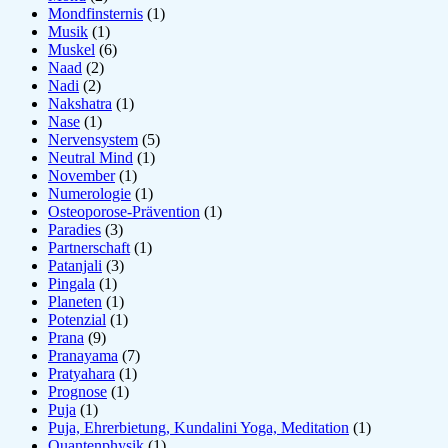
Mondfinsternis
(1)
Musik
(1)
Muskel
(6)
Naad
(2)
Nadi
(2)
Nakshatra
(1)
Nase
(1)
Nervensystem
(5)
Neutral Mind
(1)
November
(1)
Numerologie
(1)
Osteoporose-Prävention
(1)
Paradies
(3)
Partnerschaft
(1)
Patanjali
(3)
Pingala
(1)
Planeten
(1)
Potenzial
(1)
Prana
(9)
Pranayama
(7)
Pratyahara
(1)
Prognose
(1)
Puja
(1)
Puja, Ehrerbietung, Kundalini Yoga, Meditation
(1)
Quantenphysik
(1)