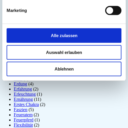
Disziplin
(1)
Dosha
(1)
Marketing
Drittes Auge
(1)
Dunkle Jahreszeit
(11)
Ego
(1)
Ehrerbietung
(2)
Eigenständigkeit
(4)
Alle zulassen
Einsamkeit
(3)
Emotion
(6)
Energiebewusstsein
(2)
Auswahl erlauben
Energiekörper
(2)
Entgiftung
(5)
Entspannung
(2)
Entzündung
(1)
Ablehnen
Epiphyse
(2)
Erde
(1)
Erdung
(4)
Erfahrung
(2)
Erleuchtung
(1)
Ernährung
(11)
Erstes Chakra
(2)
Faszien
(5)
Feueratem
(2)
Feuerpferd
(1)
Flexibilität
(2)