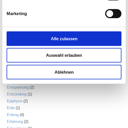
Disziplin
(1)
Dosha
(1)
Marketing
Drittes Auge
(1)
Dunkle Jahreszeit
(11)
Ego
(1)
Alle zulassen
Ehrerbietung
(2)
Eigenständigkeit
(4)
Einsamkeit
(3)
Auswahl erlauben
Emotion
(6)
Energiebewusstsein
(2)
Ablehnen
Energiekörper
(2)
Entgiftung
(5)
Entspannung
(2)
Entzündung
(1)
Epiphyse
(2)
Erde
(1)
Erdung
(4)
Erfahrung
(2)