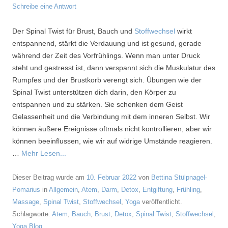
Schreibe eine Antwort
Der Spinal Twist für Brust, Bauch und
Stoffwechsel
wirkt
entspannend, stärkt die Verdauung und ist gesund, gerade
während der Zeit des Vorfrühlings. Wenn man unter Druck
steht und gestresst ist, dann verspannt sich die Muskulatur des
Rumpfes und der Brustkorb verengt sich. Übungen wie der
Spinal Twist unterstützen dich darin, den Körper zu
entspannen und zu stärken. Sie schenken dem Geist
Gelassenheit und die Verbindung mit dem inneren Selbst. Wir
können äußere Ereignisse oftmals nicht kontrollieren, aber wir
können beeinflussen, wie wir auf widrige Umstände reagieren.
…
Mehr Lesen...
Dieser Beitrag wurde am
10. Februar 2022
von
Bettina Stülpnagel-
Pomarius
in
Allgemein
,
Atem
,
Darm
,
Detox
,
Entgiftung
,
Frühling
,
Massage
,
Spinal Twist
,
Stoffwechsel
,
Yoga
veröffentlicht.
Schlagworte:
Atem
,
Bauch
,
Brust
,
Detox
,
Spinal Twist
,
Stoffwechsel
,
Yoga Blog
.