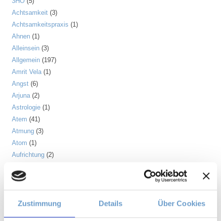
3HO
(5)
Achtsamkeit
(3)
Achtsamkeitspraxis
(1)
Ahnen
(1)
Alleinsein
(3)
Allgemein
(197)
Amrit Vela
(1)
Angst
(6)
Arjuna
(2)
Astrologie
(1)
Atem
(41)
Atmung
(3)
Atom
(1)
Aufrichtung
(2)
Aura
(2)
Autonomes Nervensystem
(2)
Ayurveda
(6)
Balance
(5)
Zustimmung
Details
Über Cookies
Beinmuskulatur
(1)