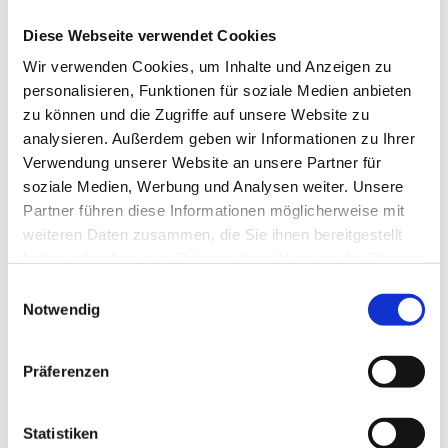
Beinpflege
(1)
Berührung
(1)
Diese Webseite verwendet Cookies
Besinnlichkeit
(1)
Wir verwenden Cookies, um Inhalte und Anzeigen zu
Bewusstheit
(1)
personalisieren, Funktionen für soziale Medien anbieten
Bewusstsein
(2)
zu können und die Zugriffe auf unsere Website zu
Beziehung
(5)
analysieren. Außerdem geben wir Informationen zu Ihrer
Bhagavad Gita
(2)
Verwendung unserer Website an unsere Partner für
Blut
(1)
soziale Medien, Werbung und Analysen weiter. Unsere
Body-Positivity
(3)
Partner führen diese Informationen möglicherweise mit
Bodyshame
(2)
weiteren Daten zusammen, die Sie ihnen bereitgestellt
Chakra
(6)
haben oder die sie im Rahmen Ihrer Nutzung der Dienste
Chinesische Astrologie
(1)
gesammelt haben.
Einwilligungsauswahl
Chinesisches Horoskop
(1)
Notwendig
Containment
(1)
Darm
(2)
Dehnen
(7)
Präferenzen
Denken
(11)
Der nach unten schauende Hund
(2)
Statistiken
Detox
(5)