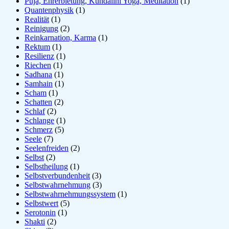
Puja, Ehrerbietung, Kundalini Yoga, Meditation
(1)
Quantenphysik
(1)
Realität
(1)
Reinigung
(2)
Reinkarnation, Karma
(1)
Rektum
(1)
Resilienz
(1)
Riechen
(1)
Sadhana
(1)
Samhain
(1)
Scham
(1)
Schatten
(2)
Schlaf
(2)
Schlange
(1)
Schmerz
(5)
Seele
(7)
Seelenfreiden
(2)
Selbst
(2)
Selbstheilung
(1)
Selbstverbundenheit
(3)
Selbstwahrnehmung
(3)
Selbstwahrnehmungssystem
(1)
Selbstwert
(5)
Serotonin
(1)
Shakti
(2)