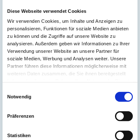
Atom
(1)
Aufrichtung
(2)
Diese Webseite verwendet Cookies
Aura
(2)
Autonomes Nervensystem
(2)
Wir verwenden Cookies, um Inhalte und Anzeigen zu
Ayurveda
(6)
personalisieren, Funktionen für soziale Medien anbieten
Balance
(5)
zu können und die Zugriffe auf unsere Website zu
Beinmuskulatur
(1)
Beinpflege
(1)
analysieren. Außerdem geben wir Informationen zu Ihrer
Berührung
(1)
Verwendung unserer Website an unsere Partner für
Besinnlichkeit
(1)
soziale Medien, Werbung und Analysen weiter. Unsere
Bewusstheit
(1)
Bewusstsein
(2)
Partner führen diese Informationen möglicherweise mit
Beziehung
(5)
weiteren Daten zusammen, die Sie ihnen bereitgestellt
Bhagavad Gita
(2)
haben oder die sie im Rahmen Ihrer Nutzung der Dienste
Blut
(1)
Body-Positivity
(3)
gesammelt haben.
Einwilligungsauswahl
Bodyshame
(2)
Notwendig
Chakra
(6)
Chinesische Astrologie
(1)
Chinesisches Horoskop
(1)
Containment
(1)
Präferenzen
Darm
(2)
Dehnen
(7)
Denken
(11)
Statistiken
Der nach unten schauende Hund
(2)