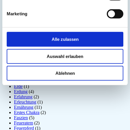
Detox
(5)
Disziplin
(1)
Dosha
(1)
Marketing
Drittes Auge
(1)
Dunkle Jahreszeit
(11)
Ego
(1)
Ehrerbietung
(2)
Alle zulassen
Eigenständigkeit
(4)
Einsamkeit
(3)
Emotion
(6)
Energiebewusstsein
(2)
Auswahl erlauben
Energiekörper
(2)
Entgiftung
(5)
Entspannung
(2)
Ablehnen
Entzündung
(1)
Epiphyse
(2)
Erde
(1)
Erdung
(4)
Erfahrung
(2)
Erleuchtung
(1)
Ernährung
(11)
Erstes Chakra
(2)
Faszien
(5)
Feueratem
(2)
Feuerpferd
(1)