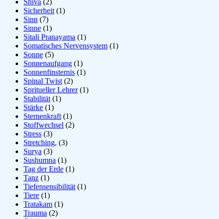
Shiva
(2)
Sicherheit
(1)
Sinn
(7)
Sinne
(1)
Sitali Pranayama
(1)
Somatisches Nervensystem
(1)
Sonne
(5)
Sonnenaufgang
(1)
Sonnenfinsternis
(1)
Spinal Twist
(2)
Spritueller Lehrer
(1)
Stabilität
(1)
Stärke
(1)
Sternenkraft
(1)
Stoffwechsel
(2)
Stress
(3)
Stretching,
(3)
Surya
(3)
Sushumna
(1)
Tag der Erde
(1)
Tanz
(1)
Tiefensensibilität
(1)
Tiere
(1)
Tratakam
(1)
Trauma
(2)