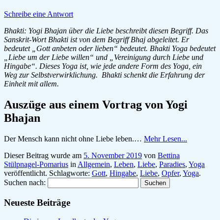
Schreibe eine Antwort
Bhakti: Yogi Bhajan über die Liebe beschreibt diesen Begriff. Das
Sanskrit-Wort Bhakti ist von dem Begriff Bhaj abgeleitet. Er
bedeutet „Gott anbeten oder lieben“ bedeutet. Bhakti Yoga bedeutet
„Liebe um der Liebe willen“ und „Vereinigung durch Liebe und
Hingabe“. Dieses Yoga ist, wie jede andere Form des Yoga, ein
Weg zur Selbstverwirklichung. Bhakti schenkt die Erfahrung der
Einheit mit allem.
Auszüge aus einem Vortrag von Yogi
Bhajan
Der Mensch kann nicht ohne Liebe leben.…
Mehr Lesen...
Dieser Beitrag wurde am
5. November 2019
von
Bettina
Stülpnagel-Pomarius
in
Allgemein
,
Leben
,
Liebe
,
Paradies
,
Yoga
veröffentlicht. Schlagworte:
Gott
,
Hingabe
,
Liebe
,
Opfer
,
Yoga
.
Suchen nach:
Neueste Beiträge