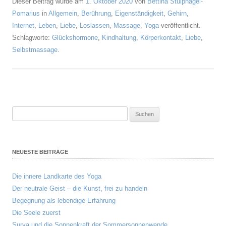
Dieser Beitrag wurde am
1. Oktober 2020
von
Bettina Stülpnagel-
Pomarius
in
Allgemein
,
Berührung
,
Eigenständigkeit
,
Gehirn
,
Internet
,
Leben
,
Liebe
,
Loslassen
,
Massage
,
Yoga
veröffentlicht.
Schlagworte:
Glückshormone
,
Kindhaltung
,
Körperkontakt
,
Liebe
,
Selbstmassage
.
Suchen
nach:
NEUESTE BEITRÄGE
Die innere Landkarte des Yoga
Der neutrale Geist – die Kunst, frei zu handeln
Begegnung als lebendige Erfahrung
Die Seele zuerst
Surya und die Sonnenkraft der Sommersonnenwende