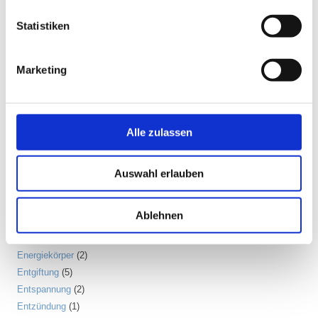
Dehnen
(7)
Statistiken
Denken
(11)
Der nach unten schauende Hund
(2)
Detox
(5)
Marketing
Disziplin
(1)
Dosha
(1)
Drittes Auge
(1)
Alle zulassen
Dunkle Jahreszeit
(11)
Ego
(1)
Ehrerbietung
(2)
Auswahl erlauben
Eigenständigkeit
(4)
Einsamkeit
(3)
Ablehnen
Emotion
(6)
Energiebewusstsein
(2)
Energiekörper
(2)
Entgiftung
(5)
Entspannung
(2)
Entzündung
(1)