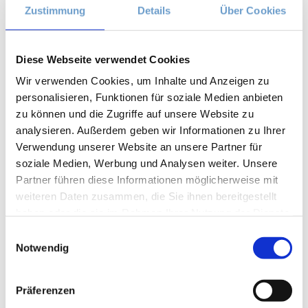
Zustimmung
Details
Über Cookies
Autonomes Nervensystem
(2)
Ayurveda
(6)
Balance
(5)
Diese Webseite verwendet Cookies
Beinmuskulatur
(1)
Beinpflege
(1)
Wir verwenden Cookies, um Inhalte und Anzeigen zu
Berührung
(1)
personalisieren, Funktionen für soziale Medien anbieten
Besinnlichkeit
(1)
zu können und die Zugriffe auf unsere Website zu
Bewusstheit
(1)
analysieren. Außerdem geben wir Informationen zu Ihrer
Bewusstsein
(2)
Verwendung unserer Website an unsere Partner für
Beziehung
(5)
soziale Medien, Werbung und Analysen weiter. Unsere
Bhagavad Gita
(2)
Partner führen diese Informationen möglicherweise mit
Blut
(1)
weiteren Daten zusammen, die Sie ihnen bereitgestellt
Body-Positivity
(3)
haben oder die sie im Rahmen Ihrer Nutzung der Dienste
Bodyshame
(2)
gesammelt haben.
Einwilligungsauswahl
Chakra
(6)
Notwendig
Chinesische Astrologie
(1)
Chinesisches Horoskop
(1)
Präferenzen
Containment
(1)
Darm
(2)