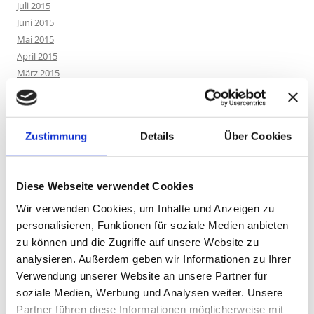
Juli 2015
Juni 2015
Mai 2015
April 2015
März 2015
Dezember 2014
Oktober 2014
September 2014
Zustimmung
Details
Über Cookies
Mai 2014
März 2014
Februar 2014
Diese Webseite verwendet Cookies
Januar 2014
Oktober 2013
Wir verwenden Cookies, um Inhalte und Anzeigen zu
personalisieren, Funktionen für soziale Medien anbieten
zu können und die Zugriffe auf unsere Website zu
KATEGORIEN
analysieren. Außerdem geben wir Informationen zu Ihrer
Verwendung unserer Website an unsere Partner für
'Save our Songs'
(1)
soziale Medien, Werbung und Analysen weiter. Unsere
3. Chakra
(1)
Partner führen diese Informationen möglicherweise mit