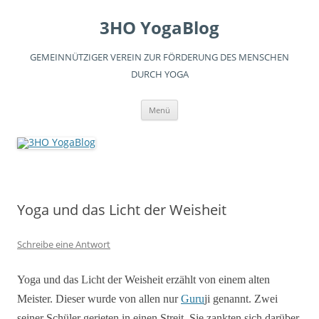
3HO YogaBlog
GEMEINNÜTZIGER VEREIN ZUR FÖRDERUNG DES MENSCHEN
DURCH YOGA
Zum
Menü
Inhalt
springen
Yoga und das Licht der Weisheit
Schreibe eine Antwort
Yoga und das Licht der Weisheit erzählt von einem alten
Meister. Dieser wurde von allen nur
Guru
ji genannt. Zwei
seiner Schüler gerieten in einen Streit. Sie zankten sich darüber,