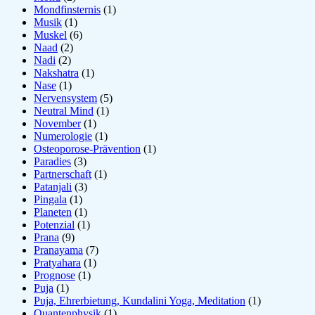
Mondfinsternis
(1)
Musik
(1)
Muskel
(6)
Naad
(2)
Nadi
(2)
Nakshatra
(1)
Nase
(1)
Nervensystem
(5)
Neutral Mind
(1)
November
(1)
Numerologie
(1)
Osteoporose-Prävention
(1)
Paradies
(3)
Partnerschaft
(1)
Patanjali
(3)
Pingala
(1)
Planeten
(1)
Potenzial
(1)
Prana
(9)
Pranayama
(7)
Pratyahara
(1)
Prognose
(1)
Puja
(1)
Puja, Ehrerbietung, Kundalini Yoga, Meditation
(1)
Quantenphysik
(1)