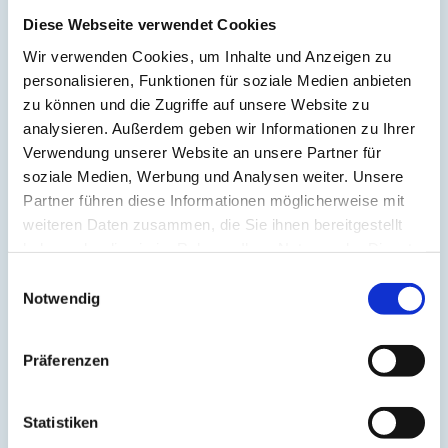
Aufrichtung
(2)
Aura
(2)
Diese Webseite verwendet Cookies
Autonomes Nervensystem
(2)
Wir verwenden Cookies, um Inhalte und Anzeigen zu
Ayurveda
(6)
Balance
(5)
personalisieren, Funktionen für soziale Medien anbieten
Beinmuskulatur
(1)
zu können und die Zugriffe auf unsere Website zu
Beinpflege
(1)
analysieren. Außerdem geben wir Informationen zu Ihrer
Berührung
(1)
Besinnlichkeit
(1)
Verwendung unserer Website an unsere Partner für
Bewusstheit
(1)
soziale Medien, Werbung und Analysen weiter. Unsere
Bewusstsein
(2)
Partner führen diese Informationen möglicherweise mit
Beziehung
(5)
Bhagavad Gita
(2)
weiteren Daten zusammen, die Sie ihnen bereitgestellt
Blut
(1)
haben oder die sie im Rahmen Ihrer Nutzung der Dienste
Body-Positivity
(3)
gesammelt haben.
Bodyshame
(2)
Einwilligungsauswahl
Chakra
(6)
Notwendig
Chinesische Astrologie
(1)
Chinesisches Horoskop
(1)
Containment
(1)
Präferenzen
Darm
(2)
Dehnen
(7)
Denken
(11)
Der nach unten schauende Hund
(2)
Statistiken
Detox
(5)