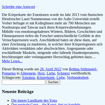
Schreibe eine Antwort
Die Körperkarte der Emotionen wurde im Jahr 2013 vom finnischen
Hirnforscher Lauri Nummenmaa von der Aalto Universität erstellt.
Vorher befragte er mit KollegInnen mehr als 700 Menschen aus
Nordeuropa und Taiwan nach ihren Körperwahrnehmungen.
Mithilfe von emotionsgeladenen Wörtern, Bildern, Geschichten und
Filmsequenzen riefen die Forscher unterschiedliche Gefühle in den
Versuchspersonen wach. Anschließend baten sie diese dann, auf
einer Zeichnung zu markieren, in welcher ihrer Körperregionen sich
Aktivitäten verstärkten oder abschwächten. Angespannte oder
erschlaffende Muskeln, steigende oder fallende Hauttemperaturen,
beschleunigter oder verlangsamter Herzschlag gehörten dazu.…
Mehr Lesen...
Dieser Beitrag wurde am
28. April 2022
von
Bettina Stülpnagel-
Pomarius
in
Allgemein
,
Herz
,
Liebe
,
Schmerz
veröffentlicht.
Schlagworte:
Emotion
,
Körperkarte
,
Liebe
,
Verbundenheit
.
Suchen
nach:
Neueste Beiträge
Die innere Landkarte des Yoga
Der neutrale Geist – die Kunst, frei zu handeln