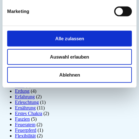
Disziplin
(1)
Dosha
(1)
Marketing
Drittes Auge
(1)
Dunkle Jahreszeit
(11)
Ego
(1)
Ehrerbietung
(2)
Eigenständigkeit
(4)
Alle zulassen
Einsamkeit
(3)
Emotion
(6)
Energiebewusstsein
(2)
Auswahl erlauben
Energiekörper
(2)
Entgiftung
(5)
Entspannung
(2)
Entzündung
(1)
Ablehnen
Epiphyse
(2)
Erde
(1)
Erdung
(4)
Erfahrung
(2)
Erleuchtung
(1)
Ernährung
(11)
Erstes Chakra
(2)
Faszien
(5)
Feueratem
(2)
Feuerpferd
(1)
Flexibilität
(2)