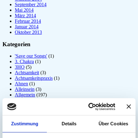
September 2014
Mai 2014
März 2014
Februar 2014
Januar 2014
Oktober 2013
Kategorien
'Save our Songs'
(1)
3. Chakra
(1)
3HO
(5)
Achtsamkeit
(3)
Achtsamkeitspraxis
(1)
Ahnen
(1)
Alleinsein
(3)
Allgemein
(197)
Amrit Vela
(1)
Angst
(6)
Arjuna
(2)
Astrologie
(1)
Atem
(41)
Zustimmung
Details
Über Cookies
Atmung
(3)
Atom
(1)