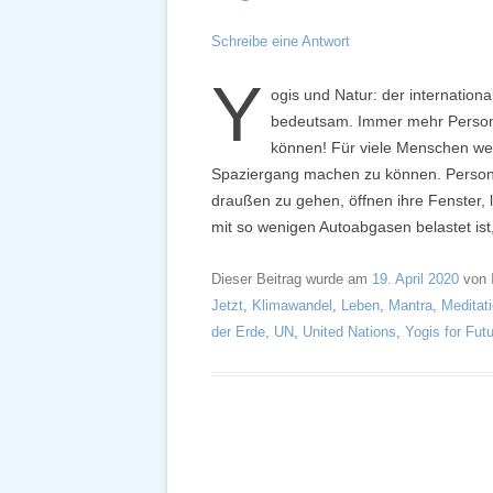
Schreibe eine Antwort
Y
ogis und Natur: der internationa
bedeutsam. Immer mehr Persone
können! Für viele Menschen welt
Spaziergang machen zu können. Personen
draußen zu gehen, öffnen ihre Fenster, l
mit so wenigen Autoabgasen belastet is
Dieser Beitrag wurde am
19. April 2020
von
Jetzt
,
Klimawandel
,
Leben
,
Mantra
,
Meditat
der Erde
,
UN
,
United Nations
,
Yogis for Fut