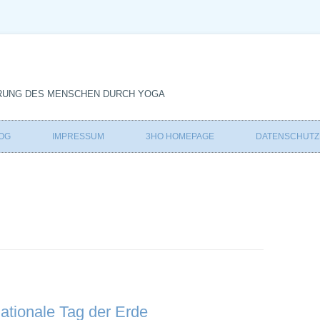
RUNG DES MENSCHEN DURCH YOGA
Zum
Inhalt
OG
IMPRESSUM
3HO HOMEPAGE
DATENSCHUT
springen
nationale Tag der Erde