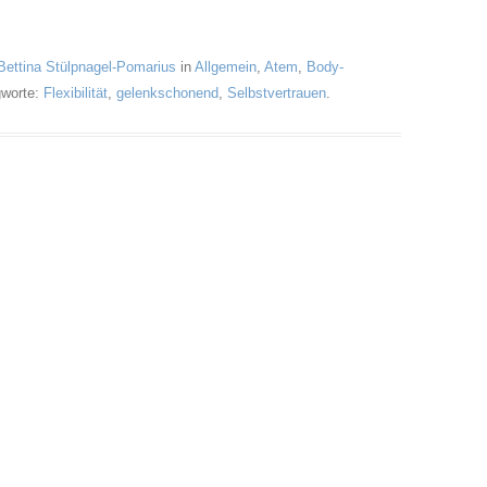
Bettina Stülpnagel-Pomarius
in
Allgemein
,
Atem
,
Body-
gworte:
Flexibilität
,
gelenkschonend
,
Selbstvertrauen
.