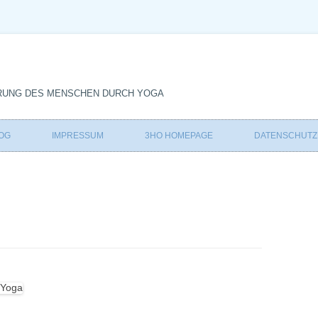
RUNG DES MENSCHEN DURCH YOGA
Zum
Inhalt
OG
IMPRESSUM
3HO HOMEPAGE
DATENSCHUT
springen