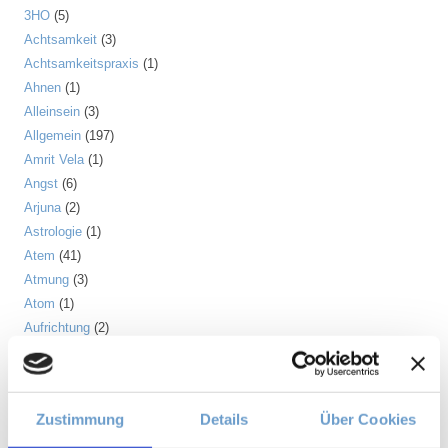
3HO
(5)
Achtsamkeit
(3)
Achtsamkeitspraxis
(1)
Ahnen
(1)
Alleinsein
(3)
Allgemein
(197)
Amrit Vela
(1)
Angst
(6)
Arjuna
(2)
Astrologie
(1)
Atem
(41)
Atmung
(3)
Atom
(1)
Aufrichtung
(2)
Aura
(2)
Autonomes Nervensystem
(2)
Ayurveda
(6)
Zustimmung
Details
Über Cookies
Balance
(5)
Beinmuskulatur
(1)