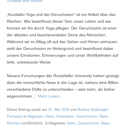
Schreibe eine Antwort
„Kundalini Yoga und der Geruchssinn“ ist ein Artikel über das
Riechen. Wie beeinflusst dieser Sinn unser Leben und wie
können wir ihn durch Yoga pflegen. Der Geruchssinn ist einer
der ältesten und faszinierendsten Sinne des Menschen.
Während wir im Alltag oft auf das Sehen und Hören vertrauen,
wirkt der Geruchssinn im Hintergrund und beeinflusst dabei
unsere Emotionen, Erinnerungen und unser Wohlbefinden auf
tiefe, unbewusste Weise.
Neuere Forschungen der Rockefeller University haben gezeigt,
dass die menschliche Nase in der Lage ist, nahezu eine Billion
verschiedene Düfte zu unterscheiden – weit mehr, als bisher
angenommen.…
Mehr Lesen...
Dieser Beitrag wurde am
21. Mai 2026
von
Bettina Stülpnagel-
Pomarius
in
Allgemein
,
Atem
,
Feueratem
,
Geruchssinn
,
Nase
,
Riechen
veröffentlicht. Schlagworte:
Atem
,
Geruchssinn
,
Nase
,