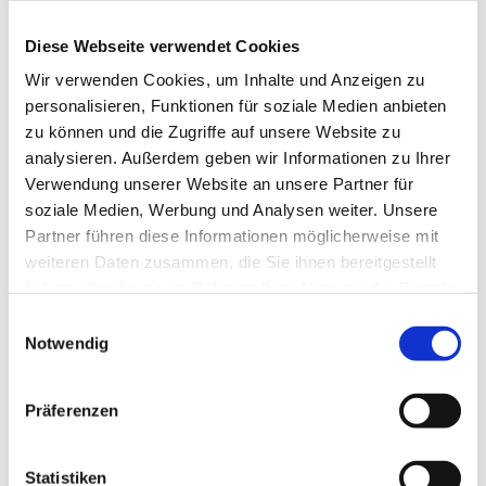
Beinpflege
(1)
Diese Webseite verwendet Cookies
Berührung
(1)
Besinnlichkeit
(1)
Wir verwenden Cookies, um Inhalte und Anzeigen zu
Bewusstheit
(1)
personalisieren, Funktionen für soziale Medien anbieten
Bewusstsein
(2)
zu können und die Zugriffe auf unsere Website zu
Beziehung
(5)
analysieren. Außerdem geben wir Informationen zu Ihrer
Bhagavad Gita
(2)
Verwendung unserer Website an unsere Partner für
Blut
(1)
soziale Medien, Werbung und Analysen weiter. Unsere
Body-Positivity
(3)
Partner führen diese Informationen möglicherweise mit
Bodyshame
(2)
weiteren Daten zusammen, die Sie ihnen bereitgestellt
Chakra
(6)
haben oder die sie im Rahmen Ihrer Nutzung der Dienste
Chinesische Astrologie
(1)
gesammelt haben.
Einwilligungsauswahl
Chinesisches Horoskop
(1)
Notwendig
Containment
(1)
Darm
(2)
Präferenzen
Dehnen
(7)
Denken
(11)
Der nach unten schauende Hund
(2)
Statistiken