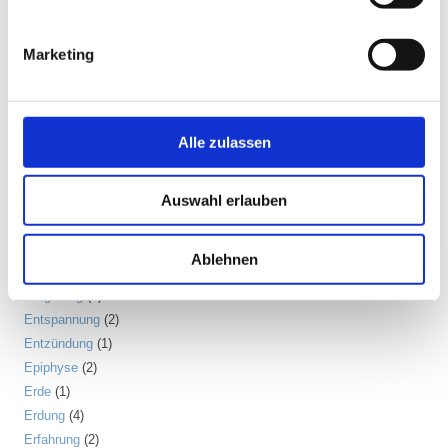
Detox
(5)
Disziplin
(1)
Marketing
Dosha
(1)
Drittes Auge
(1)
Dunkle Jahreszeit
(11)
Ego
(1)
Alle zulassen
Ehrerbietung
(2)
Eigenständigkeit
(4)
Auswahl erlauben
Einsamkeit
(3)
Emotion
(6)
Energiebewusstsein
(2)
Ablehnen
Energiekörper
(2)
Entgiftung
(5)
Entspannung
(2)
Entzündung
(1)
Epiphyse
(2)
Erde
(1)
Erdung
(4)
Erfahrung
(2)