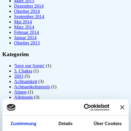
März 2015
Dezember 2014
Oktober 2014
September 2014
Mai 2014
März 2014
Februar 2014
Januar 2014
Oktober 2013
Kategorien
'Save our Songs'
(1)
3. Chakra
(1)
3HO
(5)
Achtsamkeit
(3)
Achtsamkeitspraxis
(1)
Ahnen
(1)
Alleinsein
(3)
Allgemein
(197)
Amrit Vela
(1)
Angst
(6)
Arjuna
(2)
Zustimmung
Details
Über Cookies
Astrologie
(1)
Atem
(41)