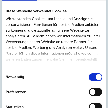
Atmung
(3)
Atom
(1)
Diese Webseite verwendet Cookies
Aufrichtung
(2)
Aura
(2)
Wir verwenden Cookies, um Inhalte und Anzeigen zu
Autonomes Nervensystem
(2)
Ayurveda
(6)
personalisieren, Funktionen für soziale Medien anbieten
Balance
(5)
zu können und die Zugriffe auf unsere Website zu
Beinmuskulatur
(1)
analysieren. Außerdem geben wir Informationen zu Ihrer
Beinpflege
(1)
Berührung
(1)
Verwendung unserer Website an unsere Partner für
Besinnlichkeit
(1)
soziale Medien, Werbung und Analysen weiter. Unsere
Bewusstheit
(1)
Partner führen diese Informationen möglicherweise mit
Bewusstsein
(2)
Beziehung
(5)
weiteren Daten zusammen, die Sie ihnen bereitgestellt
Bhagavad Gita
(2)
haben oder die sie im Rahmen Ihrer Nutzung der Dienste
Blut
(1)
gesammelt haben.
Body-Positivity
(3)
Einwilligungsauswahl
Bodyshame
(2)
Notwendig
Chakra
(6)
Chinesische Astrologie
(1)
Chinesisches Horoskop
(1)
Präferenzen
Containment
(1)
Darm
(2)
Dehnen
(7)
Denken
(11)
Statistiken