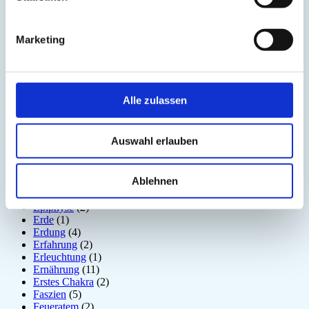
Der nach unten schauende Hund
(2)
Detox
(5)
Disziplin
(1)
Marketing
Dosha
(1)
Drittes Auge
(1)
Dunkle Jahreszeit
(11)
Ego
(1)
Ehrerbietung
(2)
Alle zulassen
Eigenständigkeit
(4)
Einsamkeit
(3)
Emotion
(6)
Auswahl erlauben
Energiebewusstsein
(2)
Energiekörper
(2)
Entgiftung
(5)
Ablehnen
Entspannung
(2)
Entzündung
(1)
Epiphyse
(2)
Erde
(1)
Erdung
(4)
Erfahrung
(2)
Erleuchtung
(1)
Ernährung
(11)
Erstes Chakra
(2)
Faszien
(5)
Feueratem
(2)