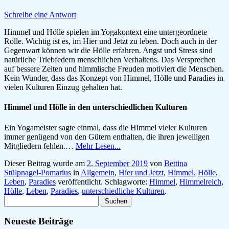
Schreibe eine Antwort
Himmel und Hölle spielen im Yogakontext eine untergeordnete
Rolle. Wichtig ist es, im Hier und Jetzt zu leben. Doch auch in der
Gegenwart können wir die Hölle erfahren. Angst und Stress sind
natürliche Triebfedern menschlichen Verhaltens. Das Versprechen
auf bessere Zeiten und himmlische Freuden motiviert die Menschen.
Kein Wunder, dass das Konzept von Himmel, Hölle und Paradies in
vielen Kulturen Einzug gehalten hat.
Himmel und Hölle in den unterschiedlichen Kulturen
Ein Yogameister sagte einmal, dass die Himmel vieler Kulturen
immer genügend von den Gütern enthalten, die ihren jeweiligen
Mitgliedern fehlen.…
Mehr Lesen...
Dieser Beitrag wurde am
2. September 2019
von
Bettina
Stülpnagel-Pomarius
in
Allgemein
,
Hier und Jetzt
,
Himmel
,
Hölle
,
Leben
,
Paradies
veröffentlicht. Schlagworte:
Himmel
,
Himmelreich
,
Hölle
,
Leben
,
Paradies
,
unterschiedliche Kulturen
.
Suchen
nach:
Neueste Beiträge