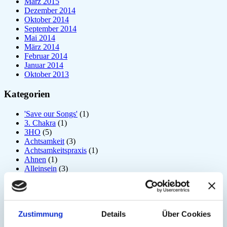
März 2015
Dezember 2014
Oktober 2014
September 2014
Mai 2014
März 2014
Februar 2014
Januar 2014
Oktober 2013
Kategorien
'Save our Songs'
(1)
3. Chakra
(1)
3HO
(5)
Achtsamkeit
(3)
Achtsamkeitspraxis
(1)
Ahnen
(1)
Alleinsein
(3)
Allgemein
(197)
Amrit Vela
(1)
Angst
(6)
Arjuna
(2)
Zustimmung
Details
Über Cookies
Astrologie
(1)
Atem
(41)