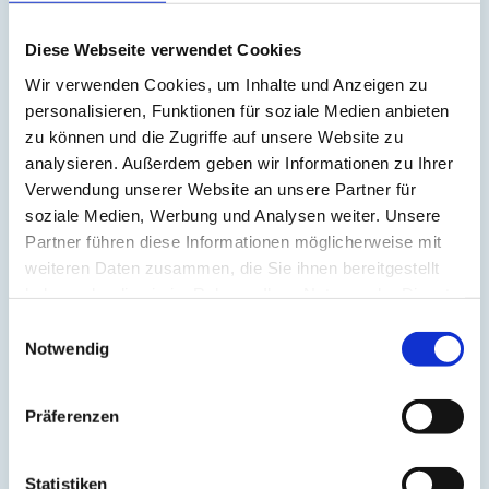
Atmung
(3)
Atom
(1)
Diese Webseite verwendet Cookies
Aufrichtung
(2)
Aura
(2)
Wir verwenden Cookies, um Inhalte und Anzeigen zu
Autonomes Nervensystem
(2)
Ayurveda
(6)
personalisieren, Funktionen für soziale Medien anbieten
Balance
(5)
zu können und die Zugriffe auf unsere Website zu
Beinmuskulatur
(1)
analysieren. Außerdem geben wir Informationen zu Ihrer
Beinpflege
(1)
Berührung
(1)
Verwendung unserer Website an unsere Partner für
Besinnlichkeit
(1)
soziale Medien, Werbung und Analysen weiter. Unsere
Bewusstheit
(1)
Partner führen diese Informationen möglicherweise mit
Bewusstsein
(2)
Beziehung
(5)
weiteren Daten zusammen, die Sie ihnen bereitgestellt
Bhagavad Gita
(2)
haben oder die sie im Rahmen Ihrer Nutzung der Dienste
Blut
(1)
gesammelt haben.
Body-Positivity
(3)
Einwilligungsauswahl
Bodyshame
(2)
Notwendig
Chakra
(6)
Chinesische Astrologie
(1)
Chinesisches Horoskop
(1)
Präferenzen
Containment
(1)
Darm
(2)
Dehnen
(7)
Denken
(11)
Statistiken