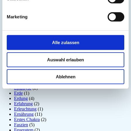
Der nach unten schauende Hund
(2)
Detox
(5)
Disziplin
(1)
Marketing
Dosha
(1)
Drittes Auge
(1)
Dunkle Jahreszeit
(11)
Ego
(1)
Ehrerbietung
(2)
Alle zulassen
Eigenständigkeit
(4)
Einsamkeit
(3)
Emotion
(6)
Auswahl erlauben
Energiebewusstsein
(2)
Energiekörper
(2)
Entgiftung
(5)
Ablehnen
Entspannung
(2)
Entzündung
(1)
Epiphyse
(2)
Erde
(1)
Erdung
(4)
Erfahrung
(2)
Erleuchtung
(1)
Ernährung
(11)
Erstes Chakra
(2)
Faszien
(5)
Feueratem
(2)