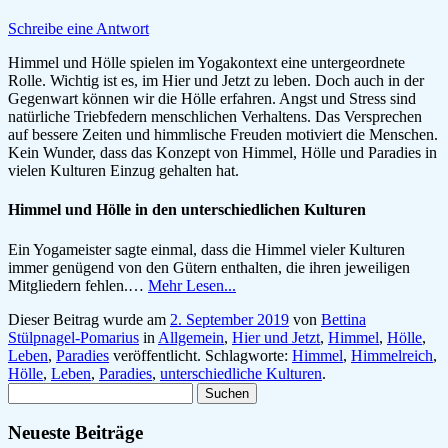
Schreibe eine Antwort
Himmel und Hölle spielen im Yogakontext eine untergeordnete
Rolle. Wichtig ist es, im Hier und Jetzt zu leben. Doch auch in der
Gegenwart können wir die Hölle erfahren. Angst und Stress sind
natürliche Triebfedern menschlichen Verhaltens. Das Versprechen
auf bessere Zeiten und himmlische Freuden motiviert die Menschen.
Kein Wunder, dass das Konzept von Himmel, Hölle und Paradies in
vielen Kulturen Einzug gehalten hat.
Himmel und Hölle in den unterschiedlichen Kulturen
Ein Yogameister sagte einmal, dass die Himmel vieler Kulturen
immer genügend von den Gütern enthalten, die ihren jeweiligen
Mitgliedern fehlen.…
Mehr Lesen...
Dieser Beitrag wurde am
2. September 2019
von
Bettina
Stülpnagel-Pomarius
in
Allgemein
,
Hier und Jetzt
,
Himmel
,
Hölle
,
Leben
,
Paradies
veröffentlicht. Schlagworte:
Himmel
,
Himmelreich
,
Hölle
,
Leben
,
Paradies
,
unterschiedliche Kulturen
.
Suchen
nach:
Neueste Beiträge