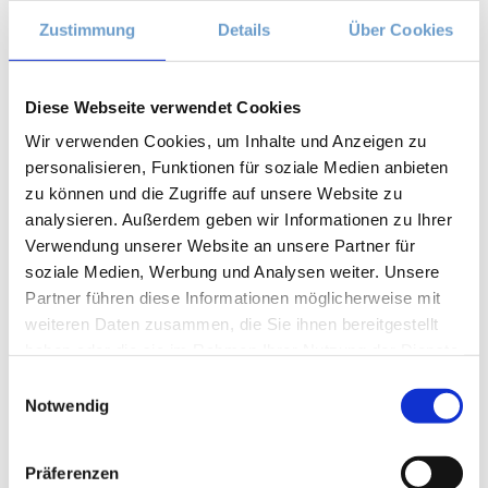
Aura
(2)
Zustimmung
Details
Über Cookies
Autonomes Nervensystem
(2)
Ayurveda
(6)
Balance
(5)
Diese Webseite verwendet Cookies
Beinmuskulatur
(1)
Wir verwenden Cookies, um Inhalte und Anzeigen zu
Beinpflege
(1)
personalisieren, Funktionen für soziale Medien anbieten
Berührung
(1)
zu können und die Zugriffe auf unsere Website zu
Besinnlichkeit
(1)
analysieren. Außerdem geben wir Informationen zu Ihrer
Bewusstheit
(1)
Verwendung unserer Website an unsere Partner für
Bewusstsein
(2)
soziale Medien, Werbung und Analysen weiter. Unsere
Beziehung
(5)
Partner führen diese Informationen möglicherweise mit
Bhagavad Gita
(2)
weiteren Daten zusammen, die Sie ihnen bereitgestellt
Blut
(1)
haben oder die sie im Rahmen Ihrer Nutzung der Dienste
Body-Positivity
(3)
gesammelt haben.
Einwilligungsauswahl
Bodyshame
(2)
Notwendig
Chakra
(6)
Chinesische Astrologie
(1)
Chinesisches Horoskop
(1)
Präferenzen
Containment
(1)