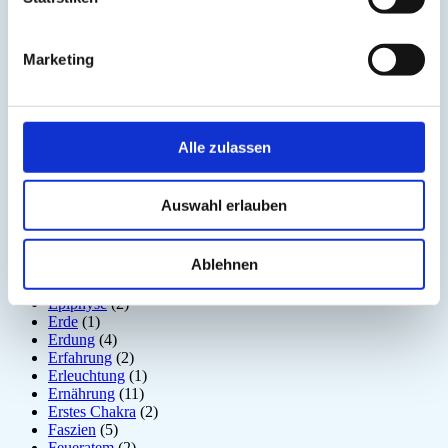
Der nach unten schauende Hund
(2)
Detox
(5)
Disziplin
(1)
Marketing
Dosha
(1)
Drittes Auge
(1)
Dunkle Jahreszeit
(11)
Ego
(1)
Ehrerbietung
(2)
Alle zulassen
Eigenständigkeit
(4)
Einsamkeit
(3)
Emotion
(6)
Auswahl erlauben
Energiebewusstsein
(2)
Energiekörper
(2)
Entgiftung
(5)
Ablehnen
Entspannung
(2)
Entzündung
(1)
Epiphyse
(2)
Erde
(1)
Erdung
(4)
Erfahrung
(2)
Erleuchtung
(1)
Ernährung
(11)
Erstes Chakra
(2)
Faszien
(5)
Feueratem
(2)