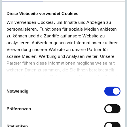
Atmung
(3)
Atom
(1)
Diese Webseite verwendet Cookies
Aufrichtung
(2)
Aura
(2)
Wir verwenden Cookies, um Inhalte und Anzeigen zu
Autonomes Nervensystem
(2)
personalisieren, Funktionen für soziale Medien anbieten
Ayurveda
(6)
Balance
(5)
zu können und die Zugriffe auf unsere Website zu
Beinmuskulatur
(1)
analysieren. Außerdem geben wir Informationen zu Ihrer
Beinpflege
(1)
Verwendung unserer Website an unsere Partner für
Berührung
(1)
Besinnlichkeit
(1)
soziale Medien, Werbung und Analysen weiter. Unsere
Bewusstheit
(1)
Partner führen diese Informationen möglicherweise mit
Bewusstsein
(2)
weiteren Daten zusammen, die Sie ihnen bereitgestellt
Beziehung
(5)
Bhagavad Gita
(2)
haben oder die sie im Rahmen Ihrer Nutzung der Dienste
Blut
(1)
gesammelt haben.
Einwilligungsauswahl
Body-Positivity
(3)
Bodyshame
(2)
Notwendig
Chakra
(6)
Chinesische Astrologie
(1)
Chinesisches Horoskop
(1)
Präferenzen
Containment
(1)
Darm
(2)
Dehnen
(7)
Statistiken
Denken
(11)