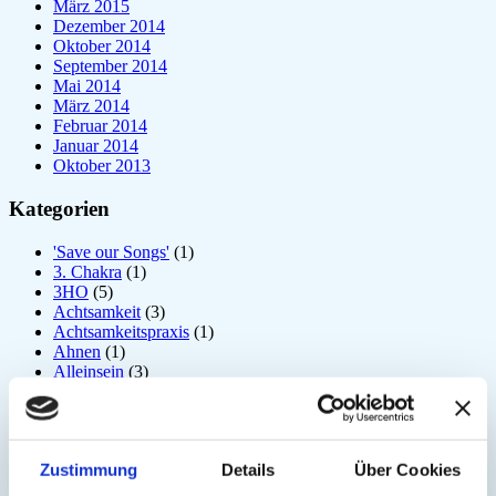
März 2015
Dezember 2014
Oktober 2014
September 2014
Mai 2014
März 2014
Februar 2014
Januar 2014
Oktober 2013
Kategorien
'Save our Songs'
(1)
3. Chakra
(1)
3HO
(5)
Achtsamkeit
(3)
Achtsamkeitspraxis
(1)
Ahnen
(1)
Alleinsein
(3)
Allgemein
(197)
Amrit Vela
(1)
Angst
(6)
Arjuna
(2)
Zustimmung
Details
Über Cookies
Astrologie
(1)
Atem
(41)