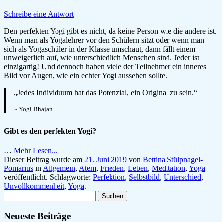
Schreibe eine Antwort
Den perfekten Yogi gibt es nicht, da keine Person wie die andere ist.
Wenn man als Yogalehrer vor den Schülern sitzt oder wenn man
sich als Yogaschüler in der Klasse umschaut, dann fällt einem
unweigerlich auf, wie unterschiedlich Menschen sind. Jeder ist
einzigartig! Und dennoch haben viele der Teilnehmer ein inneres
Bild vor Augen, wie ein echter Yogi aussehen sollte.
„Jedes Individuum hat das Potenzial, ein Original zu sein.“
~ Yogi Bhajan
Gibt es den perfekten Yogi?
…
Mehr Lesen...
Dieser Beitrag wurde am
21. Juni 2019
von
Bettina Stülpnagel-
Pomarius
in
Allgemein
,
Atem
,
Frieden
,
Leben
,
Meditation
,
Yoga
veröffentlicht. Schlagworte:
Perfektion
,
Selbstbild
,
Unterschied
,
Unvollkommenheit
,
Yoga
.
Suchen
nach:
Neueste Beiträge