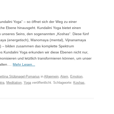
undalini Yoga“ – so öffnet sich der Weg zu einer
sche Ebene hinausgeht. Kundalini Yoga bietet einen
 unseres Seins, den sogenannten „Koshas“. Diese fünf
aya (energetisch), Manomaya (mental), Vijnanamaya
ell) – bilden zusammen das komplette Spektrum
es Kundalini Yoga erkunden wir diese Ebenen nicht nur,
rmonisieren und letztlich transformieren können, um unser
falten.…
Mehr Lesen...
ettina Stülpnagel-Pomarius
in
Allgemein
,
Atem
,
Emotion
,
tra
,
Meditation
,
Yoga
veröffentlicht. Schlagworte:
Koshas
,