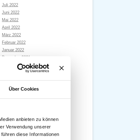
Juli 2022
Juni 2022
Mai 2022
April 2022
März 2022
Februar 2022
Januar 2022
Dezember 2021
November 2021
Oktober 2021
September 2021
August 2021
Über Cookies
Juli 2021
Juni 2021
Mai 2021
April 2021
 Medien anbieten zu können
März 2021
hrer Verwendung unserer
Februar 2021
 führen diese Informationen
Januar 2021