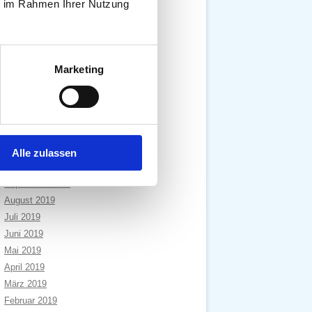
ie im Rahmen Ihrer Nutzung
Dezember 2020
November 2020
Oktober 2020
September 2020
Marketing
August 2020
Juli 2020
April 2020
Januar 2020
Dezember 2019
Alle zulassen
November 2019
September 2019
August 2019
Juli 2019
Juni 2019
Mai 2019
April 2019
März 2019
Februar 2019