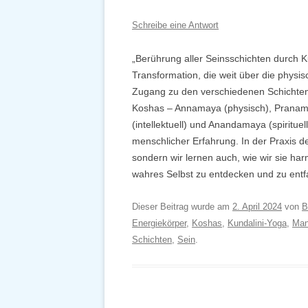
Schreibe eine Antwort
„Berührung aller Seinsschichten durch K
Transformation, die weit über die physi
Zugang zu den verschiedenen Schichten
Koshas – Annamaya (physisch), Pranam
(intellektuell) und Anandamaya (spiritu
menschlicher Erfahrung. In der Praxis d
sondern wir lernen auch, wie wir sie ha
wahres Selbst zu entdecken und zu ent
Dieser Beitrag wurde am
2. April 2024
von
B
Energiekörper
,
Koshas
,
Kundalini-Yoga
,
Man
Schichten
,
Sein
.