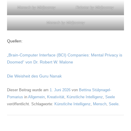
Mensch by Midjourney
Roboter by Midjourney
Mensch by Midjourney
Quellen:
„Brain-Computer Interface (BCI) Companies: Mental Privacy is
Doomed“ von Dr. Robert W. Malone
Die Weisheit des Guru Nanak
Dieser Beitrag wurde am
1. Juni 2026
von
Bettina Stülpnagel-
Pomarius
in
Allgemein
,
Kreativität
,
Künstliche Intelligenz
,
Seele
veröffentlicht. Schlagworte:
Künstlcihe Intelligenz
,
Mensch
,
Seele
.