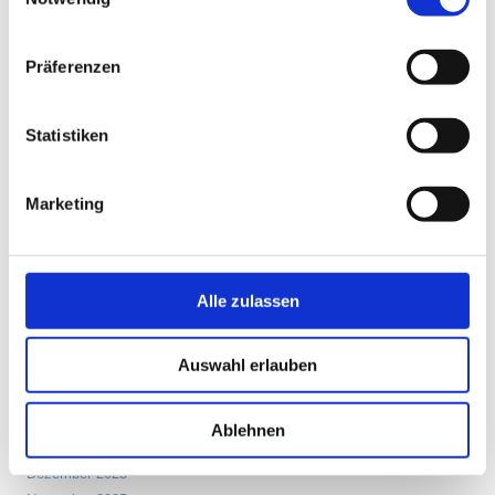
NEUESTE BEITRÄGE
Präferenzen
Die innere Landkarte des Yoga
Der neutrale Geist – die Kunst, frei zu handeln
Begegnung als lebendige Erfahrung
Statistiken
Die Seele zuerst
Surya und die Sonnenkraft der Sommersonnenwende
Marketing
ARCHIV
Alle zulassen
Juli 2026
Juni 2026
Auswahl erlauben
Mai 2026
März 2026
Februar 2026
Ablehnen
Januar 2026
Dezember 2025