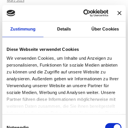
März 2023
Februar 2023
Januar 2023
Dezember 2022
Oktober 2022
Zustimmung
Details
Über Cookies
September 2022
August 2022
Juli 2022
Diese Webseite verwendet Cookies
Juni 2022
Wir verwenden Cookies, um Inhalte und Anzeigen zu
Mai 2022
personalisieren, Funktionen für soziale Medien anbieten
April 2022
zu können und die Zugriffe auf unsere Website zu
März 2022
analysieren. Außerdem geben wir Informationen zu Ihrer
Februar 2022
Verwendung unserer Website an unsere Partner für
Januar 2022
soziale Medien, Werbung und Analysen weiter. Unsere
Dezember 2021
Partner führen diese Informationen möglicherweise mit
November 2021
weiteren Daten zusammen, die Sie ihnen bereitgestellt
Oktober 2021
haben oder die sie im Rahmen Ihrer Nutzung der Dienste
September 2021
gesammelt haben.
Einwilligungsauswahl
August 2021
Notwendig