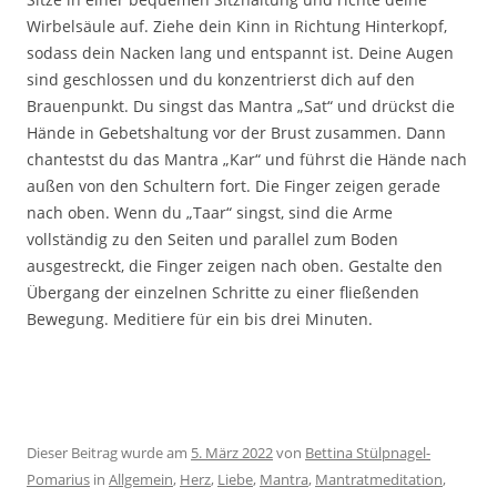
Wirbelsäule auf. Ziehe dein Kinn in Richtung Hinterkopf,
sodass dein Nacken lang und entspannt ist. Deine Augen
sind geschlossen und du konzentrierst dich auf den
Brauenpunkt. Du singst das Mantra „Sat“ und drückst die
Hände in Gebetshaltung vor der Brust zusammen. Dann
chantestst du das Mantra „Kar“ und führst die Hände nach
außen von den Schultern fort. Die Finger zeigen gerade
nach oben. Wenn du „Taar“ singst, sind die Arme
vollständig zu den Seiten und parallel zum Boden
ausgestreckt, die Finger zeigen nach oben. Gestalte den
Übergang der einzelnen Schritte zu einer fließenden
Bewegung. Meditiere für ein bis drei Minuten.
Dieser Beitrag wurde am
5. März 2022
von
Bettina Stülpnagel-
Pomarius
in
Allgemein
,
Herz
,
Liebe
,
Mantra
,
Mantratmeditation
,