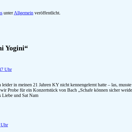
us
unter
Allgemein
veröffentlicht.
i Yogini
“
47 Uhr
leider in meinen 21 Jahren KY nicht kennengelernt hatte – las, musste 
r Probe für ein Konzertstück von Bach „Schafe können sicher weiden“.
es Liebe und Sat Nam
5 Uhr