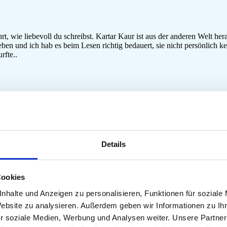
 wie liebevoll du schreibst. Kartar Kaur ist aus der anderen Welt hera
eben und ich hab es beim Lesen richtig bedauert, sie nicht persönlich k
rfte..
um 6:41 Uhr
 durfte. Manche Menschen kommen als Engel auf die Erde,
n, können immer und überall Schönheit sehen und fliegen wieder fort
Details
ihr zu Ende ging, wohl um sich zu verabschieden,
e erreichen konnte. Ich habe sie dann doch gespürt.
ffen! Es war eine so gute Zeit mit euch im Kloster.
Cookies
nhalte und Anzeigen zu personalisieren, Funktionen für soziale
Website zu analysieren. Außerdem geben wir Informationen zu I
r soziale Medien, Werbung und Analysen weiter. Unsere Partner