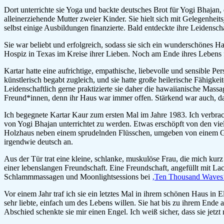
Dort unterrichte sie Yoga und backte deutsches Brot für Yogi Bhajan,
alleinerziehende Mutter zweier Kinder. Sie hielt sich mit Gelegenheits
selbst einige Ausbildungen finanzierte. Bald entdeckte ihre Leidens
Sie war beliebt und erfolgreich, sodass sie sich ein wunderschönes 
Hospiz in Texas im Kreise ihrer Lieben. Noch am Ende ihres Lebens 
Kartar hatte eine aufrichtige, empathische, liebevolle und sensible Pe
künstlerisch begabt zugleich, und sie hatte große heilerische Fähigke
Leidenschaftlich gerne praktizierte sie daher die hawaiianische Mas
Freund*innen, denn ihr Haus war immer offen. Stärkend war auch, das
Ich begegnete Kartar Kaur zum ersten Mal im Jahre 1983. Ich ver
von Yogi Bhajan unterrichtet zu werden. Etwas erschöpft von den viel
Holzhaus neben einem sprudelnden Flüsschen, umgeben von einem Gä
irgendwie deutsch an.
Aus der Tür trat eine kleine, schlanke, muskulöse Frau, die mich ku
einer lebenslangen Freundschaft. Eine Freundschaft, angefüllt mit
Schlammmassagen und Moonlightsessions bei
‚Ten Thousand Waves
Vor einem Jahr traf ich sie ein letztes Mal in ihrem schönen Haus in 
sehr liebte, einfach um des Lebens willen. Sie hat bis zu ihrem En
Abschied schenkte sie mir einen Engel. Ich weiß sicher, dass sie jetzt