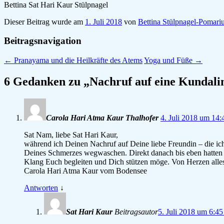
Bettina Sat Hari Kaur Stülpnagel
Dieser Beitrag wurde am
1. Juli 2018
von
Bettina Stülpnagel-Pomari
Beitragsnavigation
←
Pranayama und die Heilkräfte des Atems
Yoga und Füße
→
6 Gedanken zu „
Nachruf auf eine Kundalin
Carola Hari Atma Kaur Thalhofer
4. Juli 2018 um 14:
Sat Nam, liebe Sat Hari Kaur,
während ich Deinen Nachruf auf Deine liebe Freundin – die ich 
Deines Schmerzes wegwaschen. Direkt danach bis eben hatten wi
Klang Euch begleiten und Dich stützen möge. Von Herzen all
Carola Hari Atma Kaur vom Bodensee
Antworten
↓
Sat Hari Kaur
Beitragsautor
5. Juli 2018 um 6:4