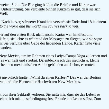
n zweiten Sohn. Die Ehe ging bald in die Brüche und Kartar war
i Unterstützung. Sie verdiente binnen Kurzem so gut, dass sie sich
Welt.
 Nach kurzer, schwerer Krankheit verstarb sie Ende Juni 18 in einem
to the world and the world will say yes back to you.
per auf den ersten Blick nicht ansah. Kartar war handfest und
 fein, sie liebte es während der Massagen zu fliegen, wie sie sagte.
: Sie verfügte über Gabe der liebenden Hände. Kartar hatte viele
emanden.
in New Mexico, um im Rahmen eines Ladys-Camps Yoga zu lernen und
s war heiß und staubig. Da entdeckte ich das niedlichste, kleine
lichen neu mexikanischen Adobegebäuden aus Lehm, es mutete
g unyogisch fragte: „Willst du einen Kaffee?“ Das war der Beginn
itten durch die Ebenen der Hochwüsten New Mexikos,
 von ihrer Sehkraft verloren. Sie sagte mir, dass sie das Leben so
nehme ich mit, diese bedingungslose Freude am Leben selbst. Zum