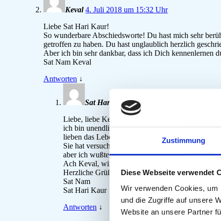
Keval
4. Juli 2018 um 15:32 Uhr
Liebe Sat Hari Kaur!
So wunderbare Abschiedsworte! Du hast mich sehr berührt,
getroffen zu haben. Du hast unglaublich herzlich geschri
Aber ich bin sehr dankbar, dass ich Dich kennenlernen du
Sat Nam Keval
Antworten
↓
Sat Hari Kaur
Beitragsautor
5. Juli 2018 
Liebe, liebe Keval,
ich bin unendlich froh, dass ich Kartar begegnen
lieben das Leben und den Schlamm dieses Planete
Zustimmung
Sie hat versucht, uns zu kontaktieren, als es mit 
aber ich wußte ja nicht, wo sie war und wie ich si
Ach Keval, wir müssten uns auch einmal wieder tre
Herzliche Grüße
Diese Webseite verwendet 
Sat Nam
Wir verwenden Cookies, um I
Sat Hari Kaur
und die Zugriffe auf unsere 
Antworten
↓
Website an unsere Partner fü