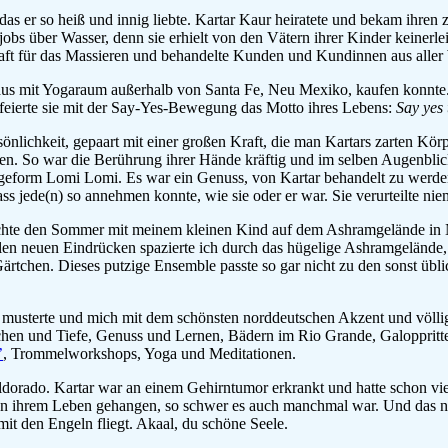
 das er so heiß und innig liebte. Kartar Kaur heiratete und bekam ihre
jobs über Wasser, denn sie erhielt von den Vätern ihrer Kinder keinerle
chaft für das Massieren und behandelte Kunden und Kundinnen aus aller 
Haus mit Yogaraum außerhalb von Santa Fe, Neu Mexiko, kaufen konnte.
feierte sie mit der Say-Yes-Bewegung das Motto ihres Lebens:
Say yes 
rsönlichkeit, gepaart mit einer großen Kraft, die man Kartars zarten Kör
iten. So war die Berührung ihrer Hände kräftig und im selben Augenblick
sageform Lomi Lomi. Es war ein Genuss, von Kartar behandelt zu werden
s jede(n) so annehmen konnte, wie sie oder er war. Sie verurteilte ni
brachte den Sommer mit meinem kleinen Kind auf dem Ashramgelände 
en neuen Eindrücken spazierte ich durch das hügelige Ashramgelände, e
rtchen. Dieses putzige Ensemble passte so gar nicht zu den sonst üb
rz musterte und mich mit dem schönsten norddeutschen Akzent und völli
 Lachen und Tiefe, Genuss und Lernen, Bädern im Rio Grande, Galoppr
’
, Trommelworkshops, Yoga und Meditationen.
Eldorado. Kartar war an einem Gehirntumor erkrankt und hatte schon viel
de an ihrem Leben gehangen, so schwer es auch manchmal war. Und das 
 mit den Engeln fliegt. Akaal, du schöne Seele.