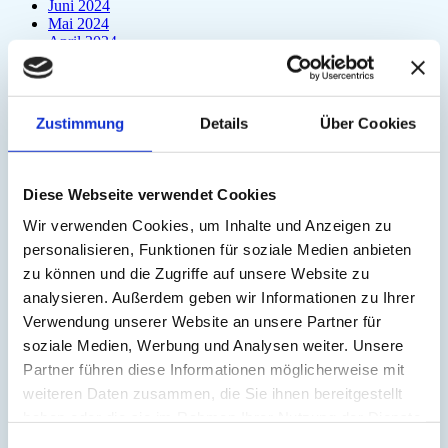
Juni 2024
Mai 2024
April 2024
März 2024
Februar 2024
Januar 2024
Dezember 2023
Zustimmung
Details
Über Cookies
November 2023
Oktober 2023
September 2023
August 2023
Diese Webseite verwendet Cookies
Juli 2023
Juni 2023
Wir verwenden Cookies, um Inhalte und Anzeigen zu
Mai 2023
personalisieren, Funktionen für soziale Medien anbieten
April 2023
zu können und die Zugriffe auf unsere Website zu
März 2023
Februar 2023
analysieren. Außerdem geben wir Informationen zu Ihrer
Januar 2023
Verwendung unserer Website an unsere Partner für
Dezember 2022
soziale Medien, Werbung und Analysen weiter. Unsere
Oktober 2022
September 2022
Partner führen diese Informationen möglicherweise mit
August 2022
weiteren Daten zusammen, die Sie ihnen bereitgestellt
Juli 2022
haben oder die sie im Rahmen Ihrer Nutzung der Dienste
Juni 2022
Mai 2022
gesammelt haben.
Einwilligungsauswahl