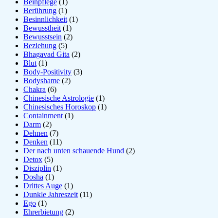
Beinpflege
(1)
Berührung
(1)
Besinnlichkeit
(1)
Bewusstheit
(1)
Bewusstsein
(2)
Beziehung
(5)
Bhagavad Gita
(2)
Blut
(1)
Body-Positivity
(3)
Bodyshame
(2)
Chakra
(6)
Chinesische Astrologie
(1)
Chinesisches Horoskop
(1)
Containment
(1)
Darm
(2)
Dehnen
(7)
Denken
(11)
Der nach unten schauende Hund
(2)
Detox
(5)
Disziplin
(1)
Dosha
(1)
Drittes Auge
(1)
Dunkle Jahreszeit
(11)
Ego
(1)
Ehrerbietung
(2)