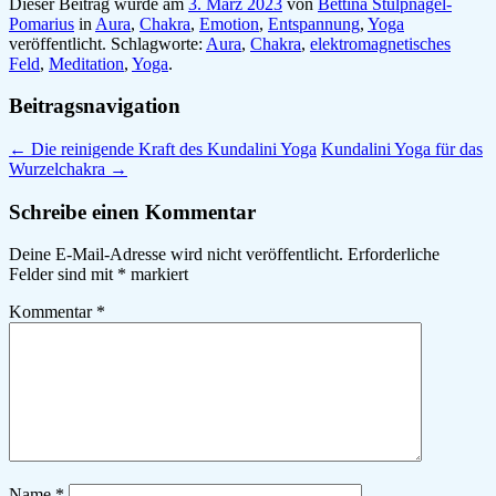
Dieser Beitrag wurde am
3. März 2023
von
Bettina Stülpnagel-
Pomarius
in
Aura
,
Chakra
,
Emotion
,
Entspannung
,
Yoga
veröffentlicht. Schlagworte:
Aura
,
Chakra
,
elektromagnetisches
Feld
,
Meditation
,
Yoga
.
Beitragsnavigation
←
Die reinigende Kraft des Kundalini Yoga
Kundalini Yoga für das
Wurzelchakra
→
Schreibe einen Kommentar
Deine E-Mail-Adresse wird nicht veröffentlicht.
Erforderliche
Felder sind mit
*
markiert
Kommentar
*
Name
*