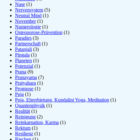
Nase
(1)
Nervensystem
(5)
Neutral Mind
(1)
November
(1)
Numerologie
(1)
Osteoporose-Prävention
(1)
Paradies
(3)
Partnerschaft
(1)
Patanjali
(3)
Pingala
(1)
Planeten
(1)
Potenzial
(1)
Prana
(9)
Pranayama
(7)
Pratyahara
(1)
Prognose
(1)
Puja
(1)
Puja, Ehrerbietung, Kundalini Yoga, Meditation
(1)
Quantenphysik
(1)
Realität
(1)
Reinigung
(2)
Reinkarnation, Karma
(1)
Rektum
(1)
Resilienz
(1)
Riechen
(1)