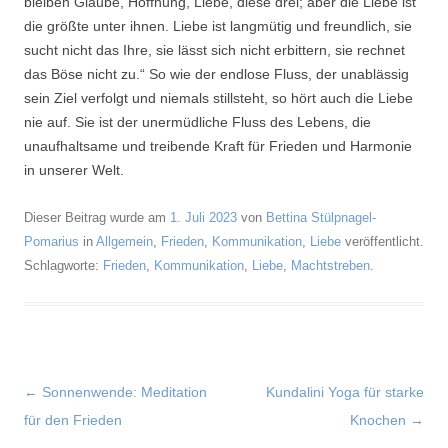
bleiben Glaube, Hoffnung, Liebe, diese drei; aber die Liebe ist
die größte unter ihnen. Liebe ist langmütig und freundlich, sie
sucht nicht das Ihre, sie lässt sich nicht erbittern, sie rechnet
das Böse nicht zu.“ So wie der endlose Fluss, der unablässig
sein Ziel verfolgt und niemals stillsteht, so hört auch die Liebe
nie auf. Sie ist der unermüdliche Fluss des Lebens, die
unaufhaltsame und treibende Kraft für Frieden und Harmonie
in unserer Welt.
Dieser Beitrag wurde am
1. Juli 2023
von
Bettina Stülpnagel-
Pomarius
in
Allgemein
,
Frieden
,
Kommunikation
,
Liebe
veröffentlicht.
Schlagworte:
Frieden
,
Kommunikation
,
Liebe
,
Machtstreben
.
Beitragsnavigation
←
Sonnenwende: Meditation
Kundalini Yoga für starke
für den Frieden
Knochen
→