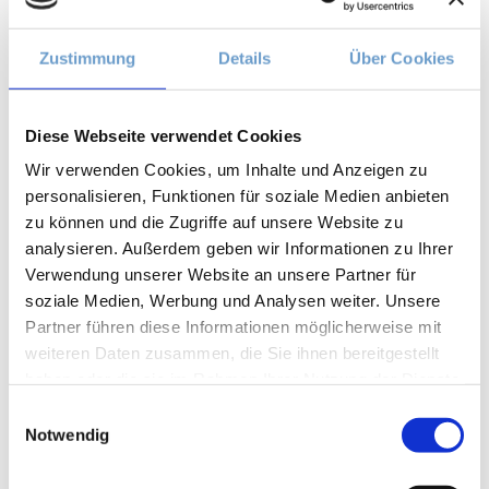
September 2018
August 2018
Zustimmung
Details
Über Cookies
Juli 2018
Juni 2018
Mai 2018
Diese Webseite verwendet Cookies
April 2018
Wir verwenden Cookies, um Inhalte und Anzeigen zu
März 2018
personalisieren, Funktionen für soziale Medien anbieten
Februar 2018
zu können und die Zugriffe auf unsere Website zu
Januar 2018
analysieren. Außerdem geben wir Informationen zu Ihrer
Dezember 2017
Verwendung unserer Website an unsere Partner für
November 2017
soziale Medien, Werbung und Analysen weiter. Unsere
September 2017
Partner führen diese Informationen möglicherweise mit
August 2017
weiteren Daten zusammen, die Sie ihnen bereitgestellt
Juni 2017
haben oder die sie im Rahmen Ihrer Nutzung der Dienste
Mai 2017
gesammelt haben.
Einwilligungsauswahl
April 2017
Notwendig
Februar 2017
Dezember 2016