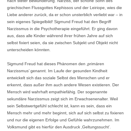
nach steter Bewunderung. Narziss, der schöne Sohn des
griechischen Flussgottes Kephissos und der Leiriope, wies die
Liebe anderer zurück, da er schon unsterblich verliebt war – in
sein eigenes Spiegelbild! Sigmund Freud hat den Begriff
Narzissmus in die Psychotherapie eingeführt. Er ging davon
aus, dass alle Kinder während ihrer frühen Jahre auf sich
selbst fixiert seien, da sie zwischen Subjekt und Objekt nicht
unterscheiden könnten.
Sigmund Freud hat dieses Phänomen den ‚primären
Narzissmus’ genannt. Im Laufe der gesunden Kindheit
entwickelt sich das soziale Selbst des Menschen und er
erkennt, dass außer ihm auch andere Wesen existieren. Der
Mensch wird wahrhaft empathiefähig. Der sogenannte
sekundäre Narzissmus zeigt sich im Erwachsenenalter. Weil
sein Selbstwertgefühl schlecht ist, kann es sein, dass ein
Mensch mehr und mehr beginnt, sich auf sich selbst zu fixieren
und nur die eigenen Erfolge und Gefühle wahrzunehmen. Im
Volksmund gibt es hierfür den Ausdruck ‚Geltungssucht’.